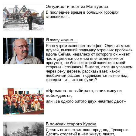
Энтузиаст и поэт из Мантурово
В последнее время в больших городах
становится...
Я живу жадно…
Рано утром зазвонил телефон. Один из моих
друзей, имевший привычку утренних пробежек
вдоль Сейма, недалеко от которого он живет,
часто делился со мной впечатлениями от
прогулок, не без некоторой зависти с моей
стороны - сознаюсь! Бывало, стоя на упавшем
через реку дереве, рассказывает, какой
необычный рассвет поднимается нынче над
городом - и... что он сулит?
«Времена не выбирают, в них живут и
побеждают»,
или «за одного битого двух небитых дают»
В поисках старого Курска
Десять веков стоит наш город над Тускарью.
Десять столетий в нем живут, любят,