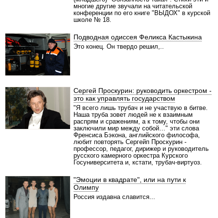
многие другие звучали на читательской
конференции по его книге "ВЫДОХ" в курской
школе № 18.
Подводная одиссея Феликса Кастыкина
Это конец. Он твердо решил,..
Сергей Проскурин: руководить оркестром -
это как управлять государством
"Я всего лишь трубач и не участвую в битве.
Наша труба зовет людей не к взаимным
распрям и сражениям, а к тому, чтобы они
заключили мир между собой…" эти слова
Френсиса Бэкона, английского философа,
любит повторять Сергейп Проскурин -
профессор, педагог, дирижер и руководитель
русского камерного оркестра Курского
Госуниверситета и, кстати, трубач-виртуоз.
"Эмоции в квадрате", или на пути к
Олимпу
Россия издавна славится...