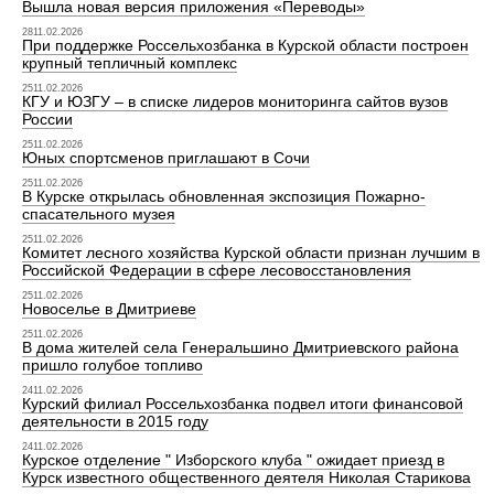
Вышла новая версия приложения «Переводы»
2811.02.2026
При поддержке Россельхозбанка в Курской области построен
крупный тепличный комплекс
2511.02.2026
КГУ и ЮЗГУ – в списке лидеров мониторинга сайтов вузов
России
2511.02.2026
Юных спортсменов приглашают в Сочи
2511.02.2026
В Курске открылась обновленная экспозиция Пожарно-
спасательного музея
2511.02.2026
Комитет лесного хозяйства Курской области признан лучшим в
Российской Федерации в сфере лесовосстановления
2511.02.2026
Новоселье в Дмитриеве
2511.02.2026
В дома жителей села Генеральшино Дмитриевского района
пришло голубое топливо
2411.02.2026
Курский филиал Россельхозбанка подвел итоги финансовой
деятельности в 2015 году
2411.02.2026
Курское отделение " Изборского клуба " ожидает приезд в
Курск известного общественного деятеля Николая Старикова