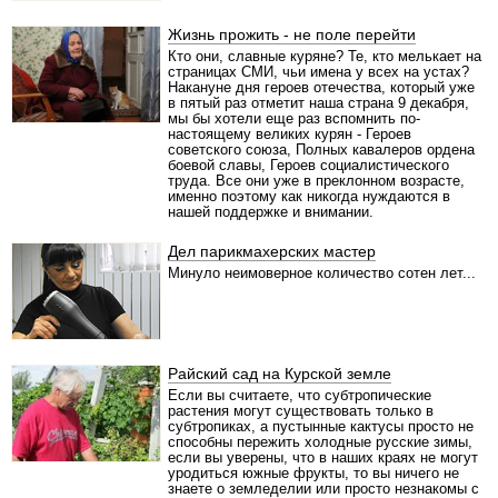
Жизнь прожить - не поле перейти
Кто они, славные куряне? Те, кто мелькает на
страницах СМИ, чьи имена у всех на устах?
Накануне дня героев отечества, который уже
в пятый раз отметит наша страна 9 декабря,
мы бы хотели еще раз вспомнить по-
настоящему великих курян - Героев
советского союза, Полных кавалеров ордена
боевой славы, Героев социалистического
труда. Все они уже в преклонном возрасте,
именно поэтому как никогда нуждаются в
нашей поддержке и внимании.
Дел парикмахерских мастер
Минуло неимоверное количество сотен лет...
Райский сад на Курской земле
Если вы считаете, что субтропические
растения могут существовать только в
субтропиках, а пустынные кактусы просто не
способны пережить холодные русские зимы,
есл
и вы уверены, что в наших краях не могут
уродиться южные фрукты, то вы ничего не
знаете о земледелии или просто незнакомы с