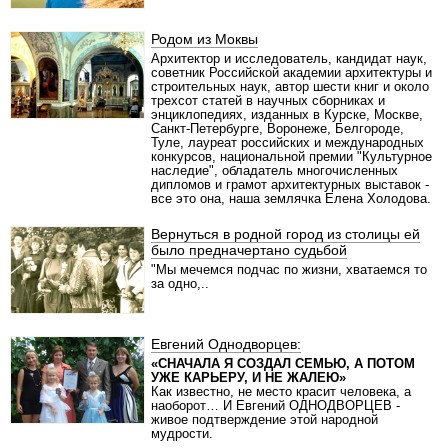
Родом из Моквы
Архитектор и исследователь, кандидат наук,
советник Российской академии архитектуры и
строительных наук, автор шести книг и около
трехсот статей в научных сборниках и
энциклопедиях, изданных в Курске, Москве,
Санкт-Петербурге, Воронеже, Белгороде,
Туле, лауреат российских и международных
конкурсов, национальной премии "Культурное
наследие", обладатель многочисленных
дипломов и грамот архитектурных выставок -
все это она, наша землячка Елена Холодова.
Вернуться в родной город из столицы ей
было предначертано судьбой
"Мы мечемся подчас по жизни, хватаемся то
за одно,..
Евгений Однодворцев:
«СНАЧАЛА Я СОЗДАЛ СЕМЬЮ, А ПОТОМ
УЖЕ КАРЬЕРУ, И НЕ ЖАЛЕЮ»
Как известно, не место красит человека, а
наоборот… И Евгений ОДНОДВОРЦЕВ -
живое подтверждение этой народной
мудрости.