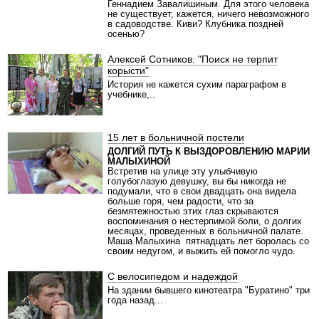
Геннадием Завалишиным. Для этого человека
не существует, кажется, ничего невозможного
в садоводстве. Киви? Клубника поздней
осенью?
Алексей Сотников: "Поиск не терпит
корысти"
История не кажется сухим параграфом в
учебнике,..
15 лет в больничной постели
ДОЛГИЙ ПУТЬ К ВЫЗДОРОВЛЕНИЮ МАРИИ
МАЛЫХИНОЙ
Встретив на улице эту улыбчивую
голубоглазую девушку, вы бы никогда не
подумали, что в свои двадцать она видела
больше горя, чем радости, что за
безмятежностью этих глаз скрываются
воспоминания о нестерпимой боли, о долгих
месяцах, проведенных в больничной палате.
Маша Малыхина
пятнадцать лет боролась со
своим недугом, и выжить ей помогло чудо.
С велосипедом и надеждой
На здании бывшего кинотеатра "Буратино" три
года назад...