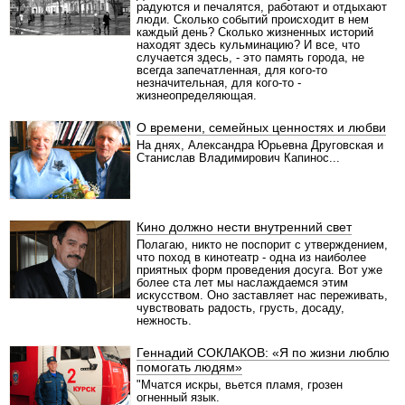
радуются и печалятся, работают и отдыхают
люди. Сколько событий происходит в нем
каждый день? Сколько жизненных историй
находят здесь кульминацию? И все, что
случается здесь, - это память города, не
всегда запечатленная, для кого-то
незначительная, для кого-то -
жизнеопределяющая.
О времени, семейных ценностях и любви
На днях, Александра Юрьевна Друговская и
Станислав Владимирович Капинос...
Кино должно нести внутренний свет
Полагаю, никто не поспорит с утверждением,
что поход в кинотеатр - одна из наиболее
приятных форм проведения досуга. Вот уже
более ста лет мы наслаждаемся этим
искусством. Оно заставляет нас переживать,
чувствовать радость, грусть, досаду,
нежность.
Геннадий СОКЛАКОВ: «Я по жизни люблю
помогать людям»
"Мчатся искры, вьется пламя, грозен
огненный язык.