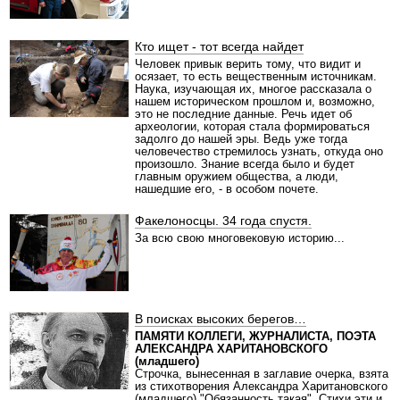
Кто ищет - тот всегда найдет
Человек привык верить тому, что видит и
осязает, то есть вещественным источникам.
Наука, изучающая их, многое рассказала о
нашем историческом прошлом и, возможно,
это не последние данные. Речь идет об
археологии, которая стала формироваться
задолго до нашей эры. Ведь уже тогда
человечество стремилось узнать, откуда оно
произошло. Знание всегда было и будет
главным оружием общества, а люди,
нашедшие его, - в особом почете.
Факелоносцы. 34 года спустя.
За всю свою многовековую историю...
В поисках высоких берегов…
ПАМЯТИ КОЛЛЕГИ, ЖУРНАЛИСТА, ПОЭТА
АЛЕКСАНДРА ХАРИТАНОВСКОГО
(младшего)
Строчка, вынесенная в заглавие очерка, взята
из стихотворения Александра Харитановского
(младшего) "Обязанность такая". Стихи эти и