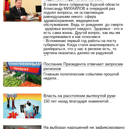
В своем блоге губернатор Курской области
Александр МИХАЙЛОВ в очередной раз
поднял вопросы, не оставляющие
равнодушными никого: сфера
здравоохранения, медицинское
обслуживание. Ведь от рождения до смерти
здоровье волнует каждого. Здоровье - это и
есть сама жизнь. Другой вопрос, как мы им
распоряжаемся и как относимся.
- Вспоминаю первый год работы на посту
губернатора. Когда стали анализировать и
разбираться, что у нас в регионе есть, то
картина оказалась далеко не радужной.
Областная клиника находилась в очень
запущенном состоянии, а больше ни одного
Послание Президента отвечает запросам
крупного специализированного учреждения
регионов
здравоохранения не было. Надо было
принимать решение - что важнее: создавать
Главным политическим событием прошлой
крупные высокотехнологичные базовые
недели...
центры с опытным, хорошо обученным
персоналом или в каждом селе строить
ФАПы. Мы пошли по первому пути. Сначала
создали попечительский совет областной
Власть на расстоянии вытянутой руки
клиники и за несколько лет всем миром,
собирая благотворительные средства с
150 лет назад благодаря знаменитой...
помощью курских предприятий, привели
главную больницу в нормальное, приличное
состояние. Отремонтировали и переоснастили
современным оборудованием, новым
инвентарем ряд отделений и здание
поликлиники, не видавшее ремонта чуть не
На выборах нарушений не зафиксировано