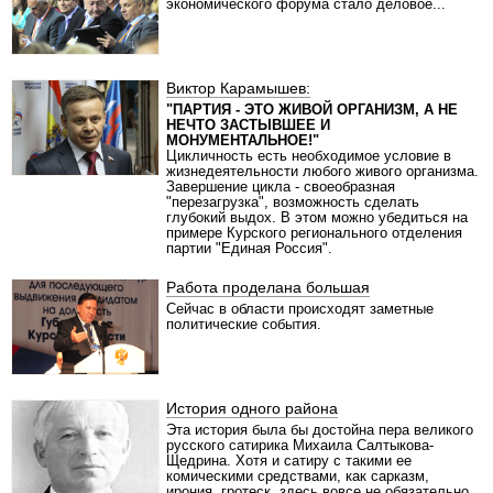
экономического форума стало деловое...
Виктор Карамышев:
"ПАРТИЯ - ЭТО ЖИВОЙ ОРГАНИЗМ, А НЕ
НЕЧТО ЗАСТЫВШЕЕ И
МОНУМЕНТАЛЬНОЕ!"
Цикличность есть необходимое условие в
жизнедеятельности любого живого организма.
Завершение цикла - своеобразная
"перезагрузка", возможность сделать
глубокий выдох. В этом можно убедиться на
примере Курского регионального отделения
партии "Единая Россия".
Работа проделана большая
Сейчас в области происходят заметные
политические события.
История одного района
Эта история была бы достойна пера великого
русского сатирика Михаила Салтыкова-
Щедрина. Хотя и сатиру с такими ее
комическими средствами, как сарказм,
ирония, гротеск, здесь вовсе не обязательно