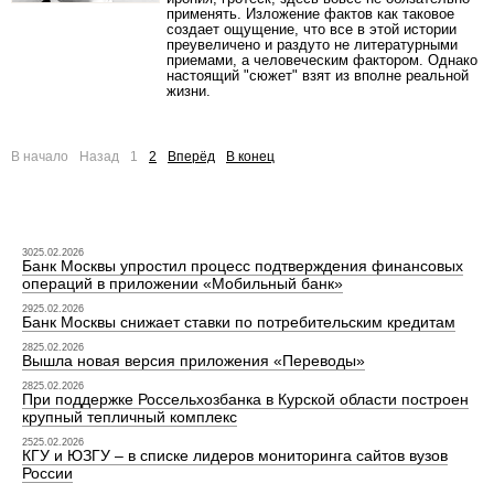
применять. Изложение фактов как таковое
создает ощущение, что все в этой истории
преувеличено и раздуто не литературными
приемами, а человеческим фактором. Однако
настоящий "сюжет" взят из вполне реальной
жизни.
В начало
Назад
1
2
Вперёд
В конец
3025.02.2026
Банк Москвы упростил процесс подтверждения финансовых
операций в приложении «Мобильный банк»
2925.02.2026
Банк Москвы снижает ставки по потребительским кредитам
2825.02.2026
Вышла новая версия приложения «Переводы»
2825.02.2026
При поддержке Россельхозбанка в Курской области построен
крупный тепличный комплекс
2525.02.2026
КГУ и ЮЗГУ – в списке лидеров мониторинга сайтов вузов
России