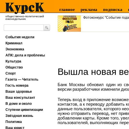
главное
реклама
подписка
общественно-политический
Фотоконкурс "Событие года
еженедельник
События недели
Криминал
Экономика
АПК: дела и проблемы
Культура
Общество
Вышла новая ве
Спорт
Газета — Читатель
Банк Москвы обновил один из св
Гость номера
версии разработчики
изменили диз
Ваше здоровье
Ваш консультант
Теперь вход в приложение возможе
В доме и около
контактов, а к переводу добавить
данные пользователя, которого не
Ступени цивилизации
нужно отправить перевод, нет прив
Звёздная жизнь
добавлении карты.
Кроме того, уве
Политика
пользователей, выполняющих перев
Ваш юрист