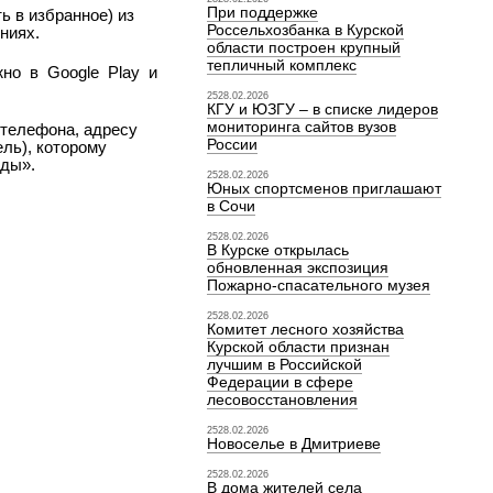
При поддержке
ь в избранное) из
Россельхозбанка в Курской
ниях.
области построен крупный
тепличный комплекс
жно
в
Google
Play
и
2528.02.2026
КГУ и ЮЗГУ – в списке лидеров
мониторинга сайтов вузов
 телефона, адресу
России
ель), которому
оды».
2528.02.2026
Юных спортсменов приглашают
в Сочи
2528.02.2026
В Курске открылась
обновленная экспозиция
Пожарно-спасательного музея
2528.02.2026
Комитет лесного хозяйства
Курской области признан
лучшим в Российской
Федерации в сфере
лесовосстановления
2528.02.2026
Новоселье в Дмитриеве
2528.02.2026
В дома жителей села