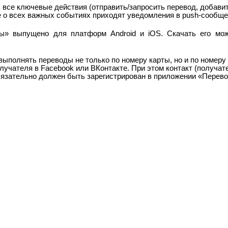
все ключевые действия (отправить/запросить перевод, добавит
 о всех важных событиях приходят уведомления в push-сообще
ды» выпущено для платформ
Android
и
iOS
. Скачать его мо
ыполнять переводы не только по номеру карты, но и по номеру
лучателя в Facebook или ВКонтакте. При этом контакт (получат
бязательно должен быть зарегистрирован в приложении «Перев