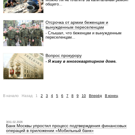
общего...
Отсрочка от армии беженцам и
вынужденным переселенцам
- Слышал, что беженцам и вынужденным
переселенцам...
Вопрос прокурору
- Я живу в многоквартирном доме.
В начало
Назад
1
2
3
4
5
6
7
8
9
10
Вперёд
В конец
3011.02.2026
Банк Москвы упростил процесс подтверждения финансовых
операций в приложении «Мобильный банк»