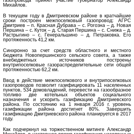
газопровода принял участие г
убернатор Александр
Михайлов.
В
текущем году в Дмитриевском районе
в кратчайшие
сроки построен межпоселковый газопровод:
АГРС
Дмитриев – п. Красная Дубрава – с. Рогозна – д. Новая
Першина – с. Куток – д. Старая Першина – с. Снижа – д.
Растрыгино – с. Генеральшино – д. Петраковка. Его
протяженность 41,2 км.
Синхронно за счет средств областного и местного
бюджета Новопершинского сельского совета, а также
внебюджетных источников построены
внутрипоселковые газораспределительные сети общей
протяженностью 62,2 км.
Ввод в действие межпоселкового и внутрипоселковых
газопроводов позволит газифицировать 11 населенных
пунктов, 534 домовладений, перевести на газообразное
топливо две котельных объектов социального
назначения и ускорить газификацию Дмитриевского
района. По состоянию на 1 января 2016 г. уровень
газификации района достигнет 80%.
Завершить
газификацию Дмитриевского района планируется в 2017
году.
Как подчеркнул на торжественном митинге Александр