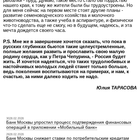
рыбалки - пруд. Думаю, такое место стало бы гордостью
нашего края, к тому же жители были бы трудоустроены. Но
для меня сейчас на первом месте стоят другие планы -
развитие семеноводческого хозяйства и молочного
животноводства, а также учеба в аспирантуре, и физически
что-то сделать еще не смогу, но в будущем, надеюсь, и эта
мечта дождется своего часа.
P.S. Мне же в завершение хочется сказать, что пока в
русских глубинках бьются такие целеустремленные,
полные желания развить и прославить свою малую
родину сердца, как у Петра Чепурина, - Россия будет
жить. И хочется надеяться, что таких трудолюбивых и
настойчивых молодых людей станет только больше,
ведь поколения воспитываются на примерах, и нам, к
счастью, за ними далеко ходить не надо.
Юлия ТАРАСОВА
3028.02.2026
Банк Москвы упростил процесс подтверждения финансовых
операций в приложении «Мобильный банк»
2928.02.2026
Банк Москвы снижает ставки по потребительским кредитам