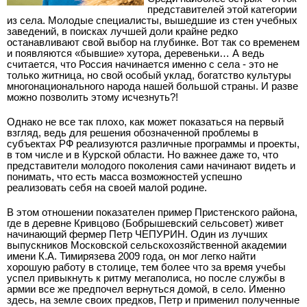
представителей этой категории
из села. Молодые специалисты, вышедшие из стен учебных
заведений, в поисках лучшей доли крайне редко
останавливают свой выбор на глубинке. Вот так со временем
и появляются «бывшие» хутора, деревеньки… А ведь
считается, что Россия начинается именно с села - это не
только житница, но свой особый уклад, богатство культуры
многонационального народа нашей большой страны. И разве
можно позволить этому исчезнуть?!
Однако не все так плохо, как может показаться на первый
взгляд, ведь для решения обозначенной проблемы в
субъектах РФ реализуются различные программы и проекты,
в том числе и в Курской области. Но важнее даже то, что
представители молодого поколения сами начинают видеть и
понимать, что есть масса возможностей успешно
реализовать себя на своей малой родине.
В этом отношении показателен пример Пристенского района,
где в деревне Кривцово (Бобрышевский сельсовет) живет
начинающий фермер Петр ЧЕПУРИН. Один из лучших
выпускников Московской сельскохозяйственной академии
имени К.А. Тимирязева 2009 года, он мог легко найти
хорошую работу в столице, тем более что за время учебы
успел привыкнуть к ритму мегаполиса, но после службы в
армии все же предпочел вернуться домой, в село. Именно
здесь, на земле своих предков, Петр и применил полученные