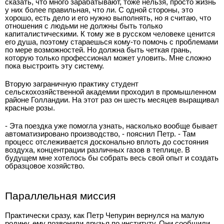
сказать, что много зарабатывают, тоже нельзя, просто жизнь
у них более правильная, что ли. С одной стороны, это
хорошо, есть дело и его нужно выполнять, но я считаю, что
отношения с людьми не должны быть только
капиталистическими. К тому же в русском человеке ценится
его душа, поэтому стараешься кому-то помочь с проблемами
по мере возможностей. Но должна быть четкая грань,
которую только профессионал может уловить. Мне сложно
пока выстроить эту систему.
Вторую заграничную практику студент
сельскохозяйственной академии проходил в промышленном
районе Голландии. На этот раз он шесть месяцев выращивал
красные розы.
- Эта поездка уже помогла узнать, насколько вообще бывает
автоматизировано производство, - пояснил Петр. - Там
процесс отслеживается досконально вплоть до состояния
воздуха, концентрации различных газов в теплице. В
будущем мне хотелось бы собрать весь свой опыт и создать
образцовое хозяйство.
Параллельная миссия
Практически сразу, как Петр Чепурин вернулся на малую
родину, ему позвонили друзья по институту. Они сообщили,