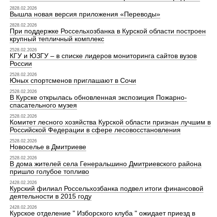
2828.02.2026
Вышла новая версия приложения «Переводы»
2828.02.2026
При поддержке Россельхозбанка в Курской области построен
крупный тепличный комплекс
2528.02.2026
КГУ и ЮЗГУ – в списке лидеров мониторинга сайтов вузов
России
2528.02.2026
Юных спортсменов приглашают в Сочи
2528.02.2026
В Курске открылась обновленная экспозиция Пожарно-
спасательного музея
2528.02.2026
Комитет лесного хозяйства Курской области признан лучшим в
Российской Федерации в сфере лесовосстановления
2528.02.2026
Новоселье в Дмитриеве
2528.02.2026
В дома жителей села Генеральшино Дмитриевского района
пришло голубое топливо
2428.02.2026
Курский филиал Россельхозбанка подвел итоги финансовой
деятельности в 2015 году
2428.02.2026
Курское отделение " Изборского клуба " ожидает приезд в