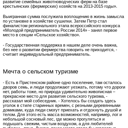
развитие семейных животноводческих ферм на базе
крестьянских (фермерских) хозяйств на 2013-2015 годы».
Выигранная сумма послужила воплощению в жизнь замысла
по установке в хозяйстве сушилки. Затем Петр стал
финалистом регионального этапа всероссийского конкурса
«Молодой предприниматель России 2014» - занял первое
место в секции «Сельское хозяйство».
- Государственная поддержка в нашем деле очень важна,
без нее о развитии фермерства говорить не приходится, -
считает индивидуальный предприниматель.
Мечта о сельском туризме
- Есть в Пристенском районе одно поселение, там осталось
дворов семь, и люди продолжают уезжать, потому что дороги
нет, работы тоже, но природа удивительно живописная –
прекрасное место для развития сельского туризма, -
рассказал мой собеседник. - Хотелось бы создать здесь
уголок в стиле старинных времен, с резными деревянными
домиками, куда люди смогут приехать и отдохнуть душой и
телом. Для этого есть масса возможностей, например, лог и
небольшой сосновый лес, где можно прогуляться и
подышать свежим, чистым воздухом, а для любителей