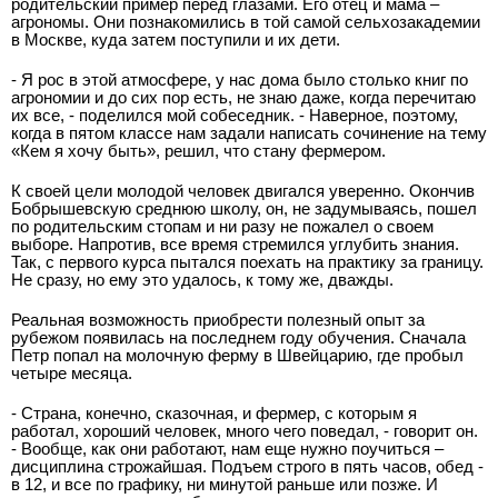
родительский пример перед глазами. Его отец и мама –
агрономы. Они познакомились в той самой сельхозакадемии
в Москве, куда затем поступили и их дети.
- Я рос в этой атмосфере, у нас дома было столько книг по
агрономии и до сих пор есть, не знаю даже, когда перечитаю
их все, - поделился мой собеседник. - Наверное, поэтому,
когда в пятом классе нам задали написать сочинение на тему
«Кем я хочу быть», решил, что стану фермером.
К своей цели молодой человек двигался уверенно. Окончив
Бобрышевскую среднюю школу, он, не задумываясь, пошел
по родительским стопам и ни разу не пожалел о своем
выборе. Напротив, все время стремился углубить знания.
Так, с первого курса пытался поехать на практику за границу.
Не сразу, но ему это удалось, к тому же, дважды.
Реальная возможность приобрести полезный опыт за
рубежом появилась на последнем году обучения. Сначала
Петр попал на молочную ферму в Швейцарию, где пробыл
четыре месяца.
- Страна, конечно, сказочная, и фермер, с которым я
работал, хороший человек, много чего поведал, - говорит он.
- Вообще, как они работают, нам еще нужно поучиться –
дисциплина строжайшая. Подъем строго в пять часов, обед -
в 12, и все по графику, ни минутой раньше или позже. И