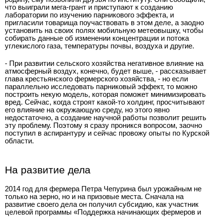
что выиграли мега-грант и приступают к созданию
лаборатории по изучению парникового эффекта, и
пригласили товарища поучаствовать в этом деле, а заодно
установить на своих полях мобильную метеовышку, чтобы
собирать данные об изменении концентрации и потока
углекислого газа, температуры почвы, воздуха и другие.
- При развитии сельского хозяйства негативное влияние на
атмосферный воздух, конечно, будет выше, - рассказывает
глава крестьянского фермерского хозяйства, - но если
параллельно исследовать парниковый эффект, то можно
построить некую модель, которая поможет минимизировать
вред. Сейчас, когда строят какой-то холдинг, просчитывают
его влияние на окружающую среду, но этого явно
недостаточно, а создание научной работы позволит решить
эту проблему. Поэтому я сразу проникся вопросом, заочно
поступил в аспирантуру и сейчас провожу опыты по Курской
области.
На развитие дела
2014 год для фермера Петра Чепурина был урожайным не
только на зерно, но и на призовые места. Сначала на
развитие своего дела он получил субсидию, как участник
целевой программы «Поддержка начинающих фермеров и