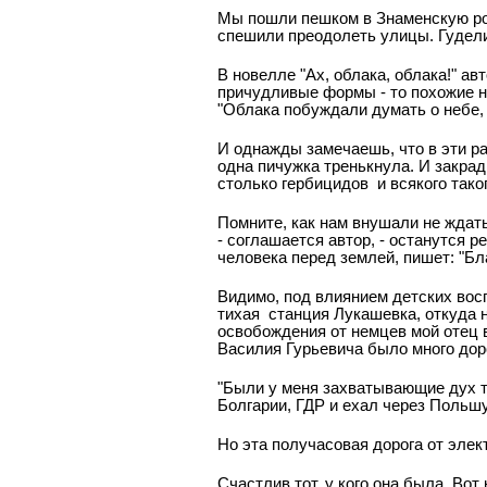
Мы пошли пешком в Знаменскую рощ
спешили преодолеть улицы. Гудели п
В новелле "Ах, облака, облака!" а
причудливые формы - то похожие на
"Облака побуждали думать о небе, -
И однажды замечаешь, что в эти р
одна пичужка тренькнула. И закрад
столько гербицидов и всякого таког
Помните, как нам внушали не ждать 
- соглашается автор, - останутся р
человека перед землей, пишет: "Бл
Видимо, под влиянием детских восп
тихая станция Лукашевка, откуда 
освобождения от немцев мой отец в
Василия Гурьевича было много дор
"Были у меня захватывающие дух тр
Болгарии, ГДР и ехал через Польшу
Но эта получасовая дорога от элек
Счастлив тот, у кого она была. Во