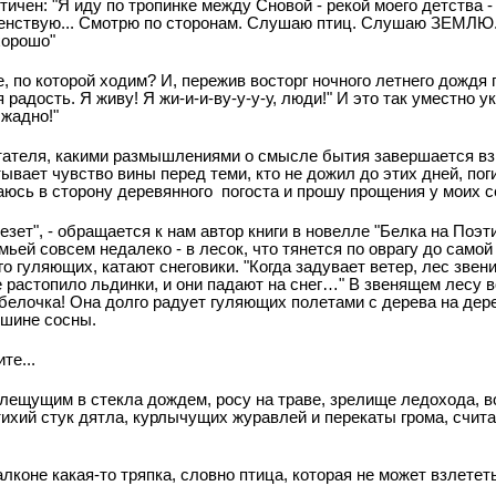
тичен: "Я иду по тропинке между Сновой - рекой моего детства -
енствую... Смотрю по сторонам. Слушаю птиц. Слушаю ЗЕМЛЮ. 
хорошо"
 по которой ходим? И, пережив восторг ночного летнего дождя 
 радость. Я живу! Я жи-и-и-ву-у-у-у, люди!" И это так уместно 
 жадно!"
итателя, какими размышлениями о смысле бытия завершается вз
ывает чувство вины перед теми, кто не дожил до этих дней, пог
юсь в сторону деревянного погоста и прошу прощения у моих се
зет", - обращается к нам автор книги в новелле "Белка на Поэт
мьей совсем недалеко - в лесок, что тянется по оврагу до самой
го гуляющих, катают снеговики. "Когда задувает ветер, лес зве
е растопило льдинки, и они падают на снег…" В звенящем лесу в
 белочка! Она долго радует гуляющих полетами с дерева на дерев
ршине сосны.
те...
лещущим в стекла дождем, росу на траве, зрелище ледохода, в
ихий стук дятла, курлычущих журавлей и перекаты грома, счит
лконе какая-то тряпка, словно птица, которая не может взлететь