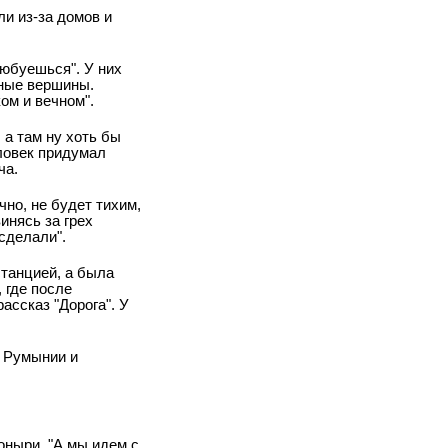
и из-за домов и
любуешься". У них
рные вершины.
ом и вечном".
а там ну хоть бы
еловек придумал
ча.
чно, не будет тихим,
инясь за грех
 сделали".
станцией, а была
 где после
ассказ "Дорога". У
в Румынии и
оныри. "А мы идем с