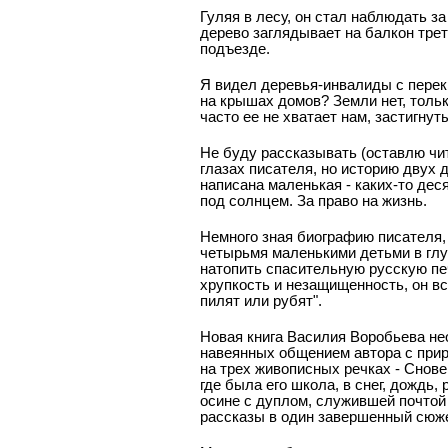
Гуляя в лесу, он стал наблюдать з
дерево заглядывает на балкон трет
подъезде.
Я видел деревья-инвалиды с пере
на крышах домов? Земли нет, только
часто ее не хватает нам, застигнут
Не буду рассказывать (оставлю чит
глазах писателя, но историю двух 
написана маленькая - каких-то дес
под солнцем. За право на жизнь.
Немного зная биографию писателя, е
четырьмя маленькими детьми в глу
натопить спасительную русскую пе
хрупкость и незащищенность, он все
пилят или рубят".
Новая книга Василия Воробьева не
навеянных общением автора с приро
на трех живописных речках - Снове
где была его школа, в снег, дождь
осине с дуплом, служившей почтой
рассказы в один завершенный сюже