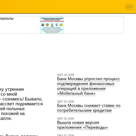
12+
териалы
3007.02.2026
Банк Москвы упростил процесс
подтверждения финансовых
операций в приложении
ку утренних
«Мобильный банк»
 со мной
 - сознаюсь! Бывало,
2907.02.2026
рассвет поднимается
Банк Москвы снижает ставки по
мней полынье
потребительским кредитам
 похожей на
капля.
2807.02.2026
Вышла новая версия
приложения «Переводы»
2807.02.2026