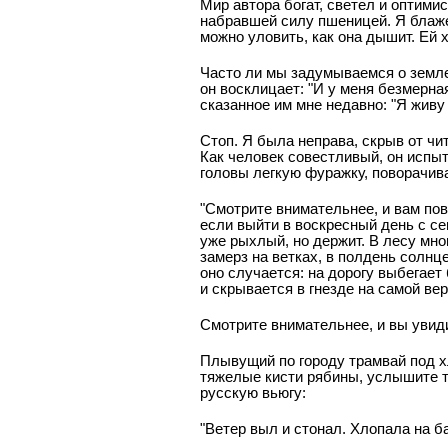
Мир автора богат, светел и оптимис
набравшей силу пшеницей. Я блаж
можно уловить, как она дышит. Ей 
Часто ли мы задумываемся о земле,
он восклицает: "И у меня безмерная
сказанное им мне недавно: "Я живу
Стоп. Я была неправа, скрыв от ч
Как человек совестливый, он испыт
головы легкую фуражку, поворачива
"Смотрите внимательнее, и вам пове
если выйти в воскресный день с се
уже рыхлый, но держит. В лесу мно
замерз на ветках, в полдень солнц
оно случается: на дорогу выбегает
и скрывается в гнезде на самой ве
Смотрите внимательнее, и вы увиди
Плывущий по городу трамвай под х
тяжелые кисти рябины, услышите т
русскую вьюгу:
"Ветер выл и стонал. Хлопала на ба