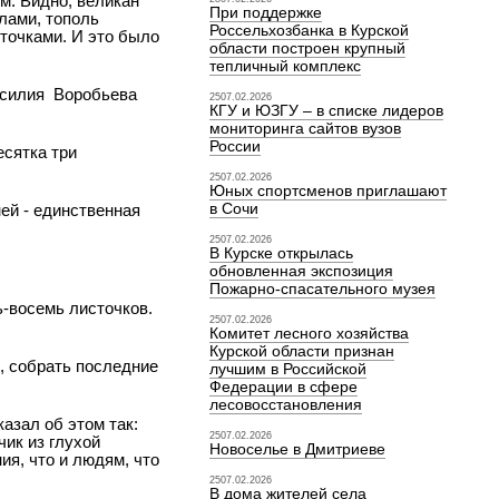
ем. Видно, великан
При поддержке
лами, тополь
Россельхозбанка в Курской
точками. И это было
области построен крупный
тепличный комплекс
Василия Воробьева
2507.02.2026
КГУ и ЮЗГУ – в списке лидеров
мониторинга сайтов вузов
России
есятка три
2507.02.2026
Юных спортсменов приглашают
в Сочи
ней - единственная
2507.02.2026
В Курске открылась
обновленная экспозиция
Пожарно-спасательного музея
ь-восемь листочков.
2507.02.2026
Комитет лесного хозяйства
Курской области признан
, собрать последние
лучшим в Российской
Федерации в сфере
лесовосстановления
азал об этом так:
2507.02.2026
чик из глухой
Новоселье в Дмитриеве
ия, что и людям, что
2507.02.2026
В дома жителей села