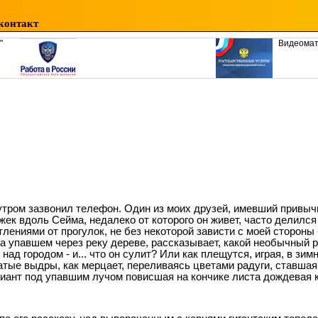
контакт
"
Видеома
утром зазвонил телефон. Один из моих друзей, имевший привыч
жек вдоль Сейма, недалеко от которого он живет, часто делился
тлениями от прогулок, не без некоторой зависти с моей стороны
на упавшем через реку дереве, рассказывает, какой необычный 
над городом - и... что он сулит? Или как плещутся, играя, в зи
атые выдры, как мерцает, переливаясь цветами радуги, ставшая
иант под упавшим лучом повисшая на кончике листа дождевая 