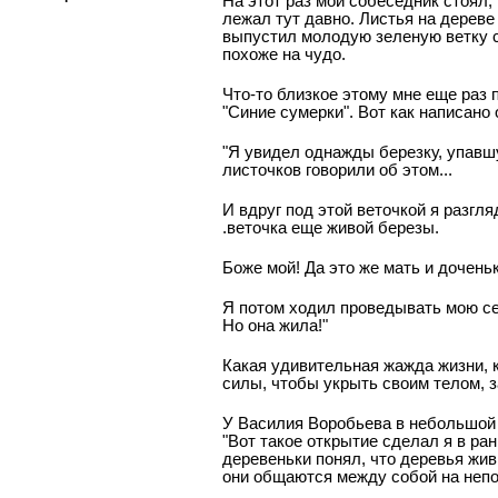
На этот раз мой собеседник стоял,
лежал тут давно. Листья на дереве
выпустил молодую зеленую ветку 
похоже на чудо.
Что-то близкое этому мне еще раз
"Синие сумерки". Вот как написано 
"Я увидел однажды березку, упавшу
листочков говорили об этом...
И вдруг под этой веточкой я разгл
.веточка еще живой березы.
Боже мой! Да это же мать и дочень
Я потом ходил проведывать мою сем
Но она жила!"
Какая удивительная жажда жизни, 
силы, чтобы укрыть своим телом, 
У Василия Воробьева в небольшой п
"Вот такое открытие сделал я в ра
деревеньки понял, что деревья жив
они общаются между собой на непон