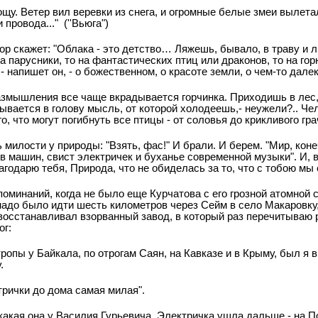
у. Ветер вил веревки из снега, и огромные белые змеи вылетал
ровода..." (''Вьюга")
втор скажет: "Облака - это детство… Ляжешь, бывало, в траву и 
 парусники, то на фантастических птиц или драконов, то на го
 напишет он, - о божественном, о красоте земли, о чем-то далек
азмышления все чаще вкрадывается горчинка. Приходишь в лес, 
ывается в голову мысль, от которой холодеешь,- неужели?.. Ч
о, что могут погибнуть все птицы - от соловья до крикливого гра
милости у природы: "Взять, фас!" И брали. И берем. "Мир, коне
ев машин, свист электричек и буханье современной музыки". И, в
агодарю тебя, Природа, что не обиделась за то, что с тобою мы
оминаний, когда не было еще Курчатова с его грозной атомной 
надо было идти шесть километров через Сейм в село Макаровку,
осстанавливал взорванный завод, в который раз перечитываю р
ог:
опы у Байкала, по отрогам Саян, на Кавказе и в Крыму, был я 
.
трички до дома самая милая".
т какая она у Василия Гурьевича. Электричка ушла дальше - на П