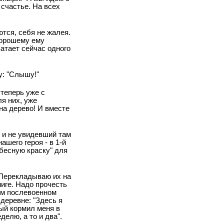
 счастье. На всех
ются, себя не жалея.
-хорошему ему
ватает сейчас одного
у: "Слышу!"
 теперь уже с
ля них, уже
 на дерево! И вместе
 и не увидевший там
ашего героя - в 1-й
бесную краску" для
. Перекладываю их на
ниге. Надо прочесть
ном послевоенном
 деревне: "Здесь я
рый кормил меня в
делю, а то и два".