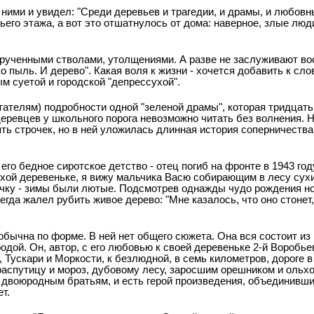
а ними и увидел: "Среди деревьев и трагедии, и драмы, и любовн
ьего этажа, а вот это отшатнулось от дома: наверное, злые люд
крученными стволами, утолщениями. А разве не заслуживают в
 пыль. И дерево". Какая воля к жизни - хочется добавить к слов
ым суетой и городской "депрессухой".
ателям) подробности одной "зеленой драмы", которая тридцать
деревцев у школьного порога невозможно читать без волнения. 
ять строчек, но в ней уложилась длинная история соперничества
го бедное сиротское детство - отец погиб на фронте в 1943 году
хой деревеньке, я вижу мальчика Васю собирающим в лесу сухи
чку - зимы были лютые. Подсмотрев однажды чудо рождения нов
гда жалел рубить живое дерево: "Мне казалось, что оно стонет, 
обычна по форме. В ней нет общего сюжета. Она вся состоит из
дой. Он, автор, с его любовью к своей деревеньке 2-й Воробье
, Тускари и Моркости, к безлюдной, в семь километров, дороге 
, распутицу и мороз, дубовому лесу, заросшим орешником и ольхо
 двоюродным братьям, и есть герой произведения, объединивш
т.