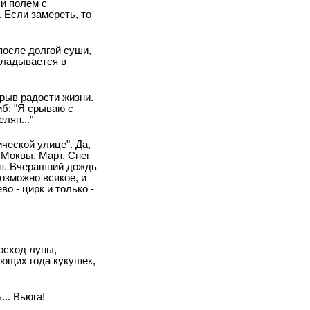
 и полем с
Если замереть, то
после долгой суши,
укладывается в
рыв радости жизни.
иб: "Я срываю с
лян..."
ической улице". Да,
 Моквы. Март. Снег
нит. Вчерашний дождь
озможно всякое, и
о - цирк и только -
осход луны,
ающих года кукушек,
... Вьюга!