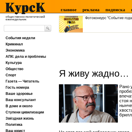
главное
реклама
подписка
общественно-политический
Фотоконкурс "Событие года
еженедельник
События недели
Криминал
Экономика
АПК: дела и проблемы
Культура
Общество
Я живу жадно…
Спорт
Газета — Читатель
Рано 
Гость номера
пробе
Ваше здоровье
впеча
Ваш консультант
стоя 
нынче 
В доме и около
хвост
Ступени цивилизации
брилл
Звёздная жизнь
Политика
Ваш юрист