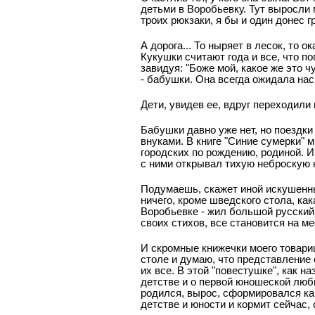
детьми в Воробьевку. Тут выросли 
троих рюкзаки, я бы и один донес г
А дорога... То ныряет в лесок, то 
Кукушки считают года и все, что п
завидуя: "Боже мой, какое же это ч
- бабушки. Она всегда ожидала нас
Дети, увидев ее, вдруг переходили
Бабушки давно уже нет, но поездки
внуками. В книге "Синие сумерки" 
городских по рождению, родиной. И 
с ними открывал тихую неброскую к
Подумаешь, скажет иной искушенны
ничего, кроме шведского стола, как
Воробьевке - жил большой русский
своих стихов, все становится на ме
И скромные книжечки моего товарищ
столе и думаю, что представление 
их все. В этой "повестушке", как н
детстве и о первой юношеской любви
родился, вырос, сформировался как
детстве и юности и кормит сейчас, 