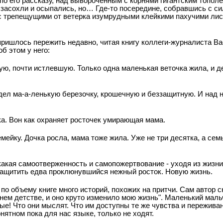
 по его рассказу, над вывороченным с корнями гигантским топол
 засохли и осыпались, но… Где-то посередине, собравшись с си
с трепещущими от ветерка изумрудными клей
кими пахучими лис
 пришлось пережить недавно, читая книгу коллеги-журналиста 
об этом у него:
ю, почти истлевшую. Только одна маленькая веточка жила, и д
ядел ма-а-ленькую березочку, крошечную и беззащитную. И над 
ка. Вон как охраняет росточек умирающая мама.
ейку. Дочка росла, мама тоже жила. Уже не три десятка, а сем
какая самоотверженность и самопожертвование - уходя из жизни
защитить едва проклюнувшийся нежный росток. Новую жизнь.
о объему книге много историй, похожих на притчи. Сам автор ск
ннем детстве, и оно круто изменило мою жизнь". Маленький маль
ые! Что они мыслят. Что им доступны те же чувства и переживан
ятном пока для нас языке, только не ходят.