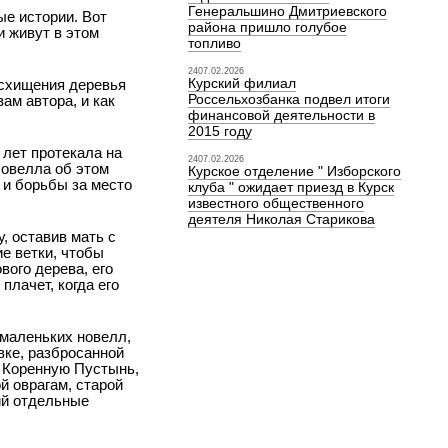
Генеральшино Дмитриевского
ые истории. Вот
района пришло голубое
и живут в этом
топливо
2407.02.2026
Курский филиал
осхищения деревья
Россельхозбанка подвел итоги
ам автора, и как
финансовой деятельности в
2015 году
 лет протекала на
2407.02.2026
Новелла об этом
Курское отделение " Изборского
 и борьбы за место
клуба " ожидает приезд в Курск
известного общественного
деятеля Николая Старикова
, оставив мать с
е ветки, чтобы
ого дерева, его
плачет, когда его
 маленьких новелл,
вке, разбросанной
в Коренную Пустынь,
й оврагам, старой
ий отдельные