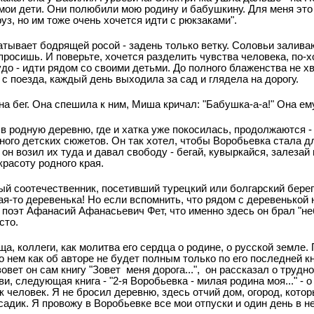
мои дети. Они полюбили мою родину и бабушкину. Для меня это
руз, но им тоже очень хочется идти с рюкзаками".
окатывает бодрящей росой - задень только ветку. Соловьи залива
опросишь. И поверьте, хочется разделить чувства человека, по
удо - идти рядом со своими детьми. До полного блаженства не х
 с поезда, каждый день выходила за сад и глядела на дорогу.
 на бег. Она спешила к ним, Миша кричал: "Бабушка-а-а!" Она ем
 в родную деревню, где и хатка уже покосилась, продолжаются -
много детских сюжетов. Он так хотел, чтобы Воробьевка стала д
он возил их туда и давал свободу - бегай, кувыркайся, залезай
расоту родного края.
й соотечественник, посетивший турецкий или болгарский берег
ая-то деревенька! Но если вспомнить, что рядом с деревенькой н
 поэт Афанасий Афанасьевич Фет, что именно здесь он брал "не
сто.
а, коллеги, как молитва его сердца о родине, о русской земле
о нем как об авторе не будет полным только по его последней к
азовет он сам книгу "Зовет меня дорога...", он рассказал о труд
, следующая книга - "2-я Воробьевка - милая родина моя..." - о
 человек. Я не бросил деревню, здесь отчий дом, огород, кото
садик. Я провожу в Воробьевке все мои отпуски и один день в не