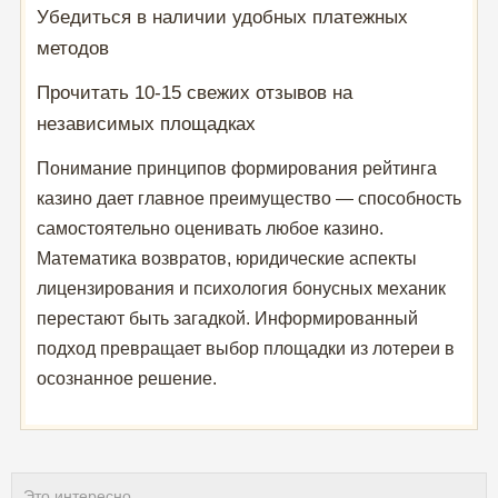
Убедиться в наличии удобных платежных
методов
Прочитать 10-15 свежих отзывов на
независимых площадках
Понимание принципов формирования рейтинга
казино дает главное преимущество — способность
самостоятельно оценивать любое казино.
Математика возвратов, юридические аспекты
лицензирования и психология бонусных механик
перестают быть загадкой. Информированный
подход превращает выбор площадки из лотереи в
осознанное решение.