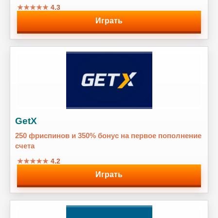
★★★★★
4.3
Играть
GetX
250 фриспинов и 350% бонус на первое пополнение
счета
★★★★★
4.2
Играть