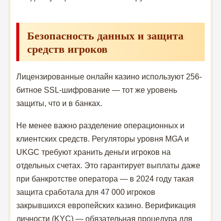
Безопасность данных и защита
средств игроков
Лицензированные онлайн казино используют 256-
битное SSL-шифрование — тот же уровень
защиты, что и в банках.
Не менее важно разделение операционных и
клиентских средств. Регуляторы уровня MGA и
UKGC требуют хранить деньги игроков на
отдельных счетах. Это гарантирует выплаты даже
при банкротстве оператора — в 2024 году такая
защита сработала для 47 000 игроков
закрывшихся европейских казино. Верификация
личности (KYC) — обязательная процедура для