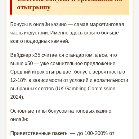
отыгрышу
Бонусы в онлайн казино — самая маркетинговая
часть индустрии. Именно здесь скрыто больше
всего подводных камней.
Вейджер x35 считается стандартом, а все, что
выше x50 — уже сомнительное предложение.
Средний игрок отыгрывает бонус с вероятностью
12-18% в зависимости от условий и волатильности
выбранных слотов (UK Gambling Commission,
2024).
Основные типы бонусов на топовых казино
онлайн:
Приветственные пакеты — до 100-200% от