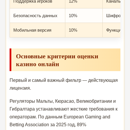
Поддержка игроков
12%
Каналы свя
Безопасность данных
10%
Шифрование
Мобильная версия
10%
Функционал
Основные критерии оценки
казино онлайн
Первый и самый важный фильтр — действующая
лицензия.
Регуляторы Мальты, Кюрасао, Великобритании и
Гибралтара устанавливают жесткие требования к
операторам. По данным European Gaming and
Betting Association за 2025 год, 89%