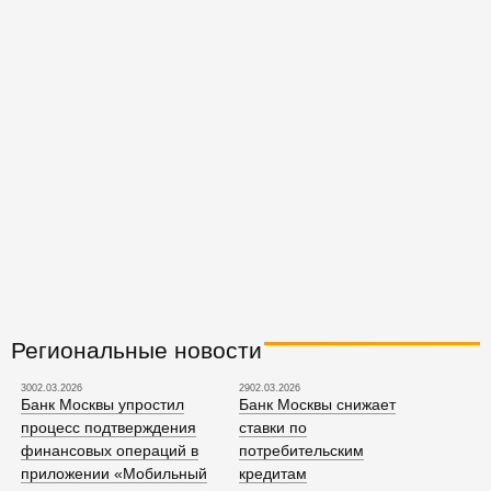
Региональные новости
3002.03.2026
2902.03.2026
Банк Москвы упростил
Банк Москвы снижает
процесс подтверждения
ставки по
финансовых операций в
потребительским
приложении «Мобильный
кредитам