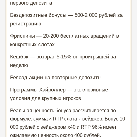
первого депозита
Бездепозитные бонусы — 500-2 000 рублей за
регистрацию
Фриспины — 20-200 бесплатных вращений в
конкретных слотах
Кешбэк — возврат 5-15% от проигрышей за
неделю
Релоад-акции на повторные депозиты
Программы Хайроллер — эксклюзивные
условия для крупных игроков
Реальная ценность бонуса рассчитывается по
формуле: сумма × RTP слота ÷ вейджер. Бонус 10
000 рублей с вейджером x40 и RTP 96% имеет
ожидаемую ценность около 400 рублей.