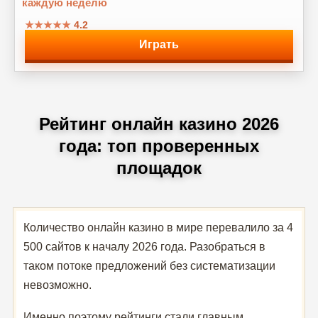
каждую неделю
★★★★★
4.2
Играть
Рейтинг онлайн казино 2026
года: топ проверенных
площадок
Количество онлайн казино в мире перевалило за 4
500 сайтов к началу 2026 года. Разобраться в
таком потоке предложений без систематизации
невозможно.
Именно поэтому рейтинги стали главным