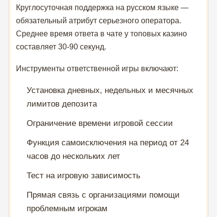
Круглосуточная поддержка на русском языке —
обязательный атрибут серьезного оператора.
Среднее время ответа в чате у топовых казино
составляет 30-90 секунд.
Инструменты ответственной игры включают:
Установка дневных, недельных и месячных
лимитов депозита
Ограничение времени игровой сессии
Функция самоисключения на период от 24
часов до нескольких лет
Тест на игровую зависимость
Прямая связь с организациями помощи
проблемным игрокам