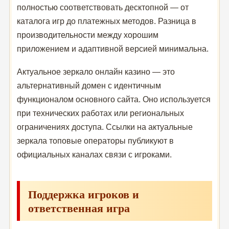
полностью соответствовать десктопной — от
каталога игр до платежных методов. Разница в
производительности между хорошим
приложением и адаптивной версией минимальна.
Актуальное зеркало онлайн казино — это
альтернативный домен с идентичным
функционалом основного сайта. Оно используется
при технических работах или региональных
ограничениях доступа. Ссылки на актуальные
зеркала топовые операторы публикуют в
официальных каналах связи с игроками.
Поддержка игроков и
ответственная игра