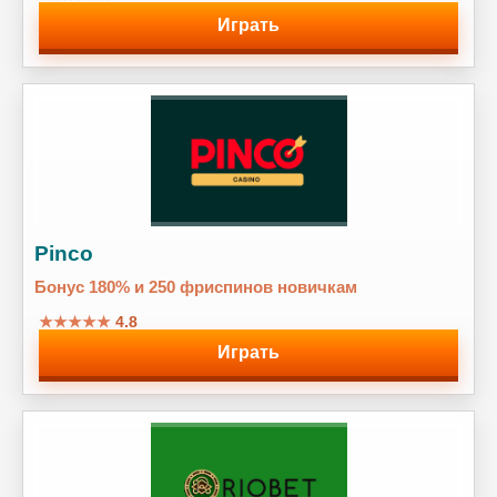
Играть
Pinco
Бонус 180% и 250 фриспинов новичкам
★★★★★
4.8
Играть