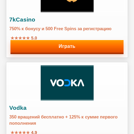
7kCasino
750% к бонусу и 500 Free Spins за регистрацию
★★★★★
5.0
Играть
Vodka
350 вращений бесплатно + 125% к сумме первого
пополнения
★★★★★
4.9