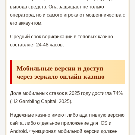
вывода средств. Она защищает не только
оператора, но и самого игрока от мошенничества с
его аккаунтом.
Средний срок верификации в топовых казино
составляет 24-48 часов.
Мобильные версии и доступ
через зеркало онлайн казино
Доля мобильных ставок в 2025 году достигла 74%
(H2 Gambling Capital, 2025).
Надежные казино имеют либо адаптивную версию
сайта, либо отдельное приложение для iOS и
Android. Функционал мобильной версии должен