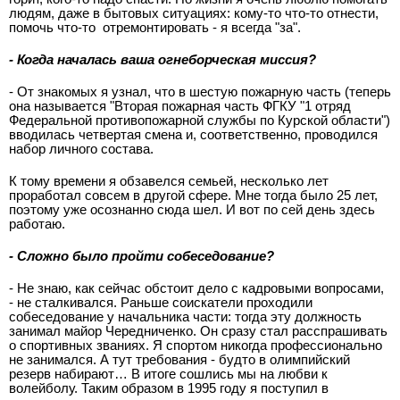
людям, даже в бытовых ситуациях: кому-то что-то отнести,
помочь что-то отремонтировать - я всегда "за".
- Когда началась ваша огнеборческая миссия?
- От знакомых я узнал, что в шестую пожарную часть (теперь
она называется "Вторая пожарная часть ФГКУ "1 отряд
Федеральной противопожарной службы по Курской области")
вводилась четвертая смена и, соответственно, проводился
набор личного состава.
К тому времени я обзавелся семьей, несколько лет
проработал совсем в другой сфере. Мне тогда было 25 лет,
поэтому уже осознанно сюда шел. И вот по сей день здесь
работаю.
- Сложно было пройти собеседование?
- Не знаю, как сейчас обстоит дело с кадровыми вопросами,
- не сталкивался. Раньше соискатели проходили
собеседование у начальника части: тогда эту должность
занимал майор Чередниченко. Он сразу стал расспрашивать
о спортивных званиях. Я спортом никогда профессионально
не занимался. А тут требования - будто в олимпийский
резерв набирают… В итоге сошлись мы на любви к
волейболу. Таким образом в 1995 году я поступил в