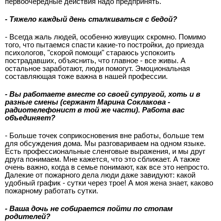
первоочередные действия надо предпринять.
- Тяжело каждый день сталкиваться с бедой?
- Всегда жаль людей, особенно живущих скромно. Помимо
того, что пытаемся спасти какие-то постройки, до приезда
психологов, "скорой помощи" стараюсь успокоить
пострадавших, объяснить, что главное - все живы. А
остальное заработают, люди помогут. Эмоциональная
составляющая тоже важна в нашей профессии.
- Вы работаете вместе со своей супругой, хоть и в
разные смены (сержант Марина Соклакова -
радиотелефонист в той же части). Работа вас
объединяет?
- Больше точек соприкосновения вне работы, больше тем
для обсуждения дома. Мы разговариваем на одном языке.
Есть профессиональные сленговые выражения, и мы друг
друга понимаем. Мне кажется, что это сближает. А также
очень важно, когда в семье понимают, как все это непросто.
Далекие от пожарного дела люди даже завидуют: какой
удобный график - сутки через трое! А моя жена знает, каково
пожарному работать сутки.
- Ваша дочь не собирается пойти по стопам
родителей?