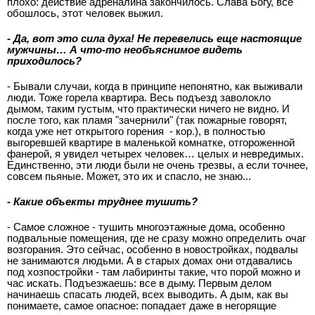
плохо: действие адреналина закончилось. Слава Богу, все
обошлось, этот человек выжил.
- Да, вот это сила духа! Не перевелись еще настоящие
мужчины… А что-то необъяснимое видеть
приходилось?
- Бывали случаи, когда в принципе непонятно, как выживали
люди. Тоже горела квартира. Весь подъезд заволокло
дымом, таким густым, что практически ничего не видно. И
после того, как пламя "зачернили" (так пожарные говорят,
когда уже нет открытого горения - кор.), в полностью
выгоревшей квартире в маленькой комнатке, отгороженной
фанерой, я увидел четырех человек… целых и невредимых.
Единственно, эти люди были не очень трезвы, а если точнее,
совсем пьяные. Может, это их и спасло, не знаю...
- Какие объекты труднее тушить?
- Самое сложное - тушить многоэтажные дома, особенно
подвальные помещения, где не сразу можно определить очаг
возгорания. Это сейчас, особенно в новостройках, подвалы
не занимаются людьми. А в старых домах они отдавались
под хозпостройки - там лабиринты такие, что порой можно и
час искать. Подъезжаешь: все в дыму. Первым делом
начинаешь спасать людей, всех выводить. А дым, как вы
понимаете, самое опасное: попадает даже в негорящие