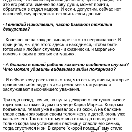
это его работа, именно по зову души, может прийти,
обратиться в отдел кадров. И если, допустим, сейчас нет
вакансий, ему предложат оставить свои данные.
- Геннадий Николаевич, часто бывают тяжелые
дежурства?
- Конечно, не на каждое выпадает что-то неординарное. В
принципе, мы для этого здесь и находимся, чтобы быть
готовыми к любым случаям - и физически, и морально
помочь людям в разных ситуациях.
- А бывали в вашей работе какие-то особенные случаи?
Что может удивить видавшего виды пожарного?
- Я сейчас хочу рассказать о том, что есть мужчины, которые
правильно себя ведут в экстремальных ситуациях и
заслуживают высочайшего уважения.
Три года назад, ночью, на пульт дежурного поступил вызов:
горит многоэтажный дом по улице Карла Маркса. Когда мы
подъехали, пламя уже вырывалось из окон. А на балконе
глава семьи закрывал своим телом жену и детей, огонь уже
касался его. Так вот этот мужчина стоял до последнего:
только когда мы установили лестницу, спасли его семью,
тогда спустился и он. В карете "скорой помощи" ему стало