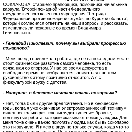
СОКЛАКОВА, старшего прапорщика, помощника начальника
караула "Второй пожарной части Федерального
государственного казенного учреждения "1 отряда
Федеральной противопожарной службы по Курской области",
который согласился ответить на наши вопросы и рассказать,
изменились ли пожарные со времен Владимира
Гиляровского.
- Геннадий Николаевич, почему вы выбрали профессию
пожарного?
- Меня всегда привлекала работа, где не на последнем месте
стоит физическое развитие самого человека, то есть
связанная со спортом. У нас во время дежурства в
свободное время не возбраняется заниматься спортом -
руководство к этому позитивно относится. А я с
физкультурой дружу с детства.
- Наверное, в детстве мечтали стать пожарным?
- Нет, тогда были другие предпочтения. Но в юношеские
годы, когда я уже оканчивал электромеханический техникум,
видел несколько раз, как выглядит тушение: бравые,
подтянутые ребята, которые оказывают помощь людям. Для
меня тоже очень важно помогать людям, как бы высокопарно
это ни звучало. Я имею в виду не только случаи, когда что-то
горит, кого-то надо спасти. По жизни я очень люблю помогать