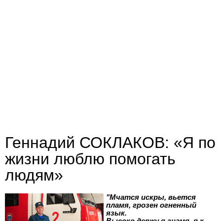
Геннадий СОКЛАКОВ: «Я по
жизни люблю помогать
людям»
"Мчатся искры, вьется
пламя, грозен огненный
язык.
Высоко держу я знамя, я к