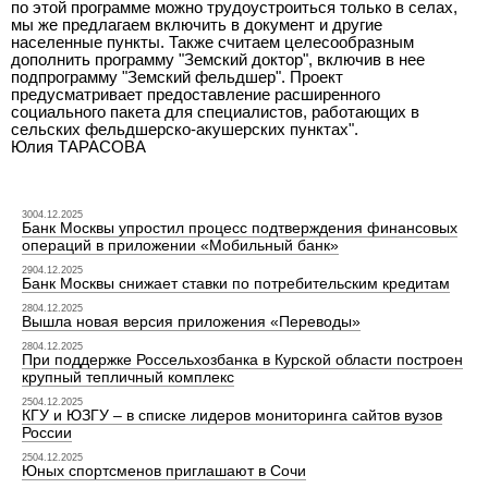
по этой программе можно трудоустроиться только в селах,
мы же предлагаем включить в документ и другие
населенные пункты. Также считаем целесообразным
дополнить программу "Земский доктор", включив в нее
подпрограмму "Земский фельдшер". Проект
предусматривает предоставление расширенного
социального пакета для специалистов, работающих в
сельских фельдшерско-акушерских пунктах".
Юлия ТАРАСОВА
3004.12.2025
Банк Москвы упростил процесс подтверждения финансовых
операций в приложении «Мобильный банк»
2904.12.2025
Банк Москвы снижает ставки по потребительским кредитам
2804.12.2025
Вышла новая версия приложения «Переводы»
2804.12.2025
При поддержке Россельхозбанка в Курской области построен
крупный тепличный комплекс
2504.12.2025
КГУ и ЮЗГУ – в списке лидеров мониторинга сайтов вузов
России
2504.12.2025
Юных спортсменов приглашают в Сочи