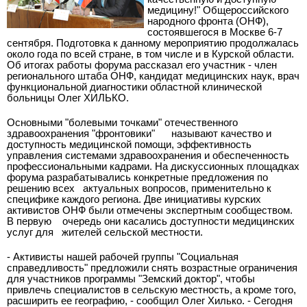
медицину!" Общероссийского
народного фронта (ОНФ),
состоявшегося в Москве 6-7
сентября. Подготовка к данному мероприятию продолжалась
около года по всей стране, в том числе и в Курской области.
Об итогах работы форума рассказал его участник - член
регионального штаба ОНФ, кандидат медицинских наук, врач
функциональной диагностики областной клинической
больницы Олег ХИЛЬКО.
Основными "болевыми точками" отечественного
здравоохранения "фронтовики" называют качество и
доступность медицинской помощи, эффективность
управления системами здравоохранения и обеспеченность
профессиональными кадрами. На дискуссионных площадках
форума разрабатывались конкретные предложения по
решению всех актуальных вопросов, применительно к
специфике каждого региона. Две инициативы курских
активистов ОНФ были отмечены экспертным сообществом.
В первую очередь они касались доступности медицинских
услуг для жителей сельской местности.
- Активисты нашей рабочей группы "Социальная
справедливость" предложили снять возрастные ограничения
для участников программы "Земский доктор", чтобы
привлечь специалистов в сельскую местность, а кроме того,
расширить ее географию, - сообщил Олег Хилько. - Сегодня