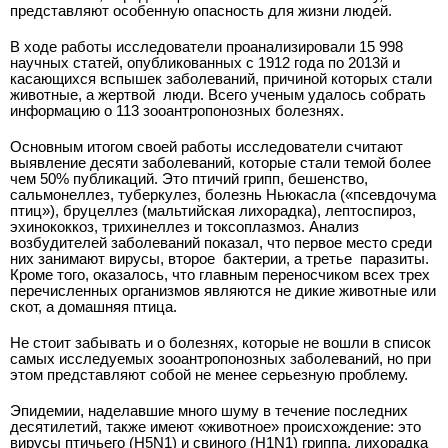
представляют особенную опасность для жизни людей.
В ходе работы исследователи проанализировали 15 998
научных статей, опубликованных с 1912 года по 2013­й и
касающихся вспышек заболеваний, причиной которых стали
животные, а жертвой ­ люди. Всего ученым удалось собрать
информацию о 113 зооантропонозных болезнях.
Основным итогом своей работы исследователи считают
выявление десяти заболеваний, которые стали темой более
чем 50% публикаций. Это птичий грипп, бешенство,
сальмонеллез, туберкулез, болезнь Ньюкасла («псевдочума
птиц»), бруцеллез (мальтийская лихорадка), лептоспироз,
эхинококкоз, трихинеллез и токсоплазмоз. Анализ
возбудителей заболеваний показал, что первое место среди
них занимают вирусы, второе ­ бактерии, а третье ­ паразиты.
Кроме того, оказалось, что главным переносчиком всех трех
перечисленных организмов являются не дикие животные или
скот, а домашняя птица.
Не стоит забывать и о болезнях, которые не вошли в список
самых исследуемых зооантропонозных заболеваний, но при
этом представляют собой не менее серьезную проблему.
Эпидемии, наделавшие много шуму в течение последних
десятилетий, также имеют «животное» происхождение: это
вирусы птичьего (H5N1) и свиного (H1N1) гриппа, лихорадка