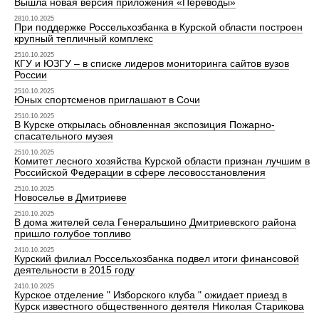
Вышла новая версия приложения «Переводы»
2810.10.2025
При поддержке Россельхозбанка в Курской области построен
крупный тепличный комплекс
2510.10.2025
КГУ и ЮЗГУ – в списке лидеров мониторинга сайтов вузов
России
2510.10.2025
Юных спортсменов приглашают в Сочи
2510.10.2025
В Курске открылась обновленная экспозиция Пожарно-
спасательного музея
2510.10.2025
Комитет лесного хозяйства Курской области признан лучшим в
Российской Федерации в сфере лесовосстановления
2510.10.2025
Новоселье в Дмитриеве
2510.10.2025
В дома жителей села Генеральшино Дмитриевского района
пришло голубое топливо
2410.10.2025
Курский филиал Россельхозбанка подвел итоги финансовой
деятельности в 2015 году
2410.10.2025
Курское отделение " Изборского клуба " ожидает приезд в
Курск известного общественного деятеля Николая Старикова