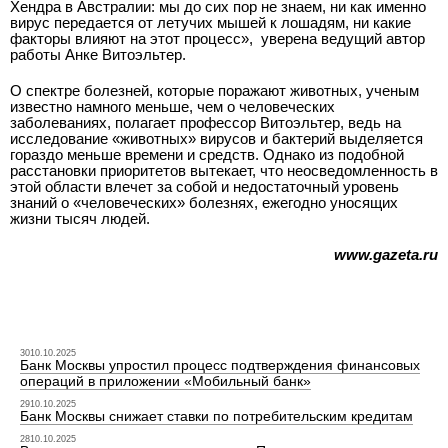
Хендра в Австралии: мы до сих пор не знаем, ни как именно
вирус передается от летучих мышей к лошадям, ни какие
факторы влияют на этот процесс», ­ уверена ведущий автор
работы Анке Витоэльтер.
О спектре болезней, которые поражают животных, ученым
известно намного меньше, чем о человеческих
заболеваниях, полагает профессор Витоэльтер, ведь на
исследование «животных» вирусов и бактерий выделяется
гораздо меньше времени и средств. Однако из подобной
расстановки приоритетов вытекает, что неосведомленность в
этой области влечет за собой и недостаточный уровень
знаний о «человеческих» болезнях, ежегодно уносящих
жизни тысяч людей.
www.gazeta.ru
3010.10.2025
Банк Москвы упростил процесс подтверждения финансовых
операций в приложении «Мобильный банк»
2910.10.2025
Банк Москвы снижает ставки по потребительским кредитам
2810.10.2025