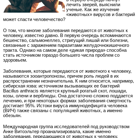
лечить зверей, выяснили
ученые. Как же изучение
«животных» вирусов и бактерий
может спасти человечество?
О том, что многие заболевания передаются от животных к
человеку, известно давно. В первую очередь вспоминаются
бешенство, сальмонеллез, стригущий лишай или болезни,
связанные с заражением паразитами желудочно­кишечного
тракта. Однако на самом деле «дикая природа» способна
стать источником гораздо большего числа проблем со
здоровьем.
Заболевания, которые передаются от животного к человеку,
называются зооантропонозы, причем роль людей в их
распространении незначительна. К ним относится, например,
сибирская язва: источником вызывающих ее бактерий
Bacillus anthracis является крупный рогатый скот, лошади,
козы, олени и верблюды. Она достаточно сложно поддается
лечению, и при некоторых формах заболевания смертность
достигает 95%. Истоки вируса иммунодефицита человека
(ВИЧ) также связаны с популяцией животных, а именно
обезьян.
Международная группа исследователей под руководством
Анке Витоэльтер проанализировала, какие именно
заболевания, передающиеся от животных к человеку,