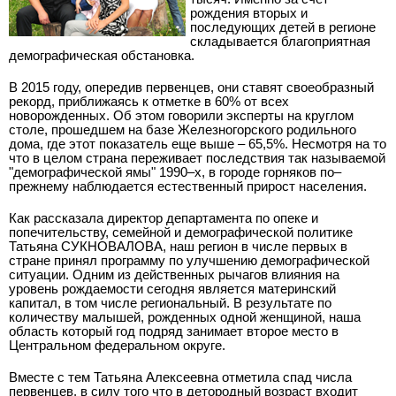
рождения вторых и
последующих детей в регионе
складывается благоприятная
демографическая обстановка.
В 2015 году, опередив первенцев, они ставят своеобразный
рекорд, приближаясь к отметке в 60% от всех
новорожденных. Об этом говорили эксперты на круглом
столе, прошедшем на базе Железногорского родильного
дома, где этот показатель еще выше – 65,5%. Несмотря на то
что в целом страна переживает последствия так называемой
"демографической ямы" 1990–х, в городе горняков по–
прежнему наблюдается естественный прирост населения.
Как рассказала директор департамента по опеке и
попечительству, семейной и демографической политике
Татьяна СУКНОВАЛОВА, наш регион в числе первых в
стране принял программу по улучшению демографической
ситуации. Одним из действенных рычагов влияния на
уровень рождаемости сегодня является материнский
капитал, в том числе региональный. В результате по
количеству малышей, рожденных одной женщиной, наша
область который год подряд занимает второе место в
Центральном федеральном округе.
Вместе с тем Татьяна Алексеевна отметила спад числа
первенцев, в силу того что в детородный возраст входит