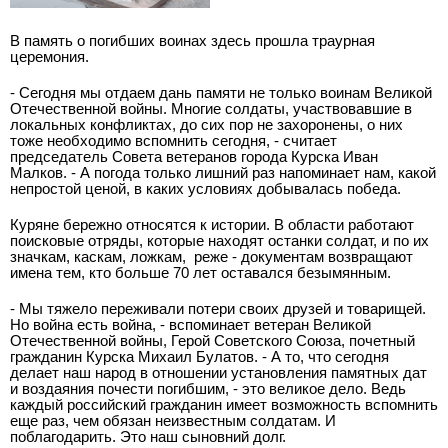
В память о погибших воинах здесь прошла траурная
церемония.
- Сегодня мы отдаем дань памяти не только воинам Великой
Отечественной войны. Многие солдаты, участвовавшие в
локальных конфликтах, до сих пор не захоронены, о них
тоже необходимо вспомнить сегодня, - считает
председатель Совета ветеранов города Курска Иван
Малков. - А погода только лишний раз напоминает нам, какой
непростой ценой, в каких условиях добывалась победа.
Куряне бережно относятся к истории. В области работают
поисковые отряды, которые находят останки солдат, и по их
значкам, каскам, ложкам,
реже - документам возвращают
имена тем, кто больше 70 лет оставался безымянным.
- Мы тяжело переживали потери своих друзей и товарищей.
Но война есть война, - вспоминает ветеран Великой
Отечественной войны, Герой Советского Союза, почетный
гражданин Курска Михаил Булатов. - А то, что сегодня
делает наш народ в отношении установления памятных дат
и воздаяния почести погибшим, - это великое дело. Ведь
каждый российский гражданин имеет возможность вспомнить
еще раз, чем обязан неизвестным солдатам. И
поблагодарить. Это наш сыновний долг.