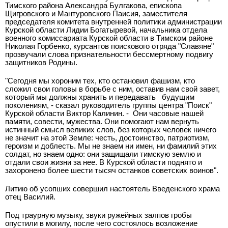
Тимского района Александра Булгакова, епископа
Щигровского и Мантуровского Паисия, заместителя
председателя комитета внутренней политики администрации
Курской области Лидии Богатыревой, начальника отдела
военного комиссариата Курской области в Тимском районе
Николая Горбенко, курсантов поискового отряда "Славяне"
прозвучали слова признательности бессмертному подвигу
защитников Родины.
"Сегодня мы хороним тех, кто остановил фашизм, кто
сложил свои головы в борьбе с ним, оставив нам свой завет,
который мы должны хранить и передавать
будущим
поколениям, - сказал руководитель группы центра "Поиск"
Курской области Виктор Калинин. -
Они часовые нашей
памяти, совести, мужества. Они помогают нам вернуть
истинный смысл великих слов, без которых человек ничего
не значит на этой Земле: честь, достоинство, патриотизм,
героизм и доблесть. Мы не знаем ни имен, ни фамилий этих
солдат, но знаем одно: они защищали тимскую землю и
отдали свои жизни за нее. В Курской области поднято и
захоронено более шести тысяч останков советских воинов".
Литию об усопших совершил настоятель Введенского храма
отец Василий.
Под траурную музыку, звуки ружейных залпов гробы
опустили в могилу, после чего состоялось возложение