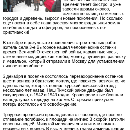
времени течет быстро, и уже
заросли шрамы окопов,
исчезли пепелища сожженных
городов и деревень, выросли новые поколения. Но сколько
еще покоит в себе наша русская многострадальная земля
погибших солдат и офицеров, не похороненных по-
христиански!
В октябре в результате проведения строительных работ
житель села 3-е Выгорное нашел человеческие останки
времен Великой Отечественной войны, карманные часы,
стеклянные медицинские колбы, монету, пуговицы, расческу
и медальон, который отправили в Москву для установления
личности погибшего.
3 декабря в поселке состоялось перезахоронение останков
шести воинов в братскую могилу, где покоятся, возможно, их
однополчане, которых поднял курский поисковый отряд
несколько лет назад. Наш Тимский район дважды был
оккупирован, в 1942 и 1943 годах. Кровопролитные бои шли
на подступах к городку на холме. С горьким привкусом
потерь досталось его освобождение.
Траурная процессия проследовала от часовни, где прошло
отпевание погибших, к площади на митинг. В скорби затихли
колонны людей. Минутой молчания они почтили память
неизвестных воинов. В выступлениях главы администрации