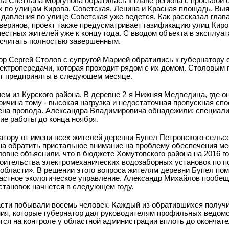
ва Светлана Моргунова обратилась к главе региона с просьбой 
 по улицам Кирова, Советская, Ленина и Красная площадь. Выя
 давления по улице Советская уже ведется. Как рассказал глав
еринов, проект также предусматривает газификацию улиц Киро
местных жителей уже к концу года. С вводом объекта в эксплуа
 считать полностью завершенным.
р Сергей Столов с супругой Марией обратились к губернатору 
ектропередачи, которая проходит рядом с их домом. Столовым
т предприняты в следующем месяце.
м из Курского района. В деревне 2-я Нижняя Медведица, где он
ичина тому - высокая нагрузка и недостаточная пропускная сп
ена провода. Александра Владимировича обнадежили: специали
е работы до конца ноября.
атору от имени всех жителей деревни Бупел Петровского сельс
она обратить пристальное внимание на проблему обеспечения м
ловне объяснили, что в бюджете Хомутовского района на 2016 г
оительства электромеханических водозаборных установок по 
 области». В решении этого вопроса жителям деревни Бупел по
астное экологическое управление. Александр Михайлов пообещ
становок начнется в следующем году.
асти побывали восемь человек. Каждый из обратившихся получи
ания, которые губернатор дал руководителям профильных ведом
тся на контроле у областной администрации вплоть до окончате