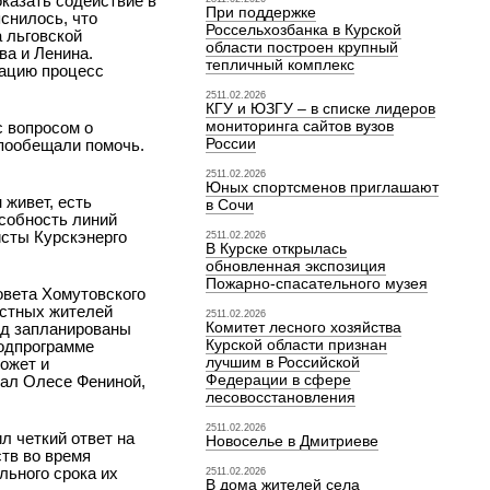
оказать содействие в
При поддержке
снилось, что
Россельхозбанка в Курской
а льговской
области построен крупный
ва и Ленина.
тепличный комплекс
тацию процесс
2511.02.2026
КГУ и ЮЗГУ – в списке лидеров
мониторинга сайтов вузов
с вопросом о
России
 пообещали помочь.
2511.02.2026
Юных спортсменов приглашают
 живет, есть
в Сочи
особность линий
сты Курскэнерго
2511.02.2026
В Курске открылась
обновленная экспозиция
Пожарно-спасательного музея
овета Хомутовского
естных жителей
2511.02.2026
Комитет лесного хозяйства
од запланированы
Курской области признан
подпрограмме
лучшим в Российской
может и
Федерации в сфере
ал Олесе Фениной,
лесовосстановления
2511.02.2026
л четкий ответ на
Новоселье в Дмитриеве
ств во время
льного срока их
2511.02.2026
В дома жителей села