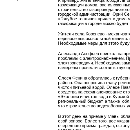
К примеру, жительница города Льго
газификации домов, расположенных
строительство газопровода низкого
городской администрации Юрий Сев
«Голубое топливо» придет в дома 
газификации в городе можно будет
Жители села Коренево - механизато
переносе высоковольтной линии эл
Необходимые меры для этого буду
Александр Асофьев приехал на прие
проблемы с электроснабжением. Пр
электропередачи. Необходима зам
намерены провести соответствующи
Олеся Фенина обратилась к губерн
района. Она попросила главу реги
чистой питьевой водой. Олесе Пав
средства на софинансирование стр
«Экология и чистая вода в Курской
региональный бюджет, а также
обл
что строительство водозаборных у
В этот день на приеме у главы обл
свой вопрос. Более того, все указ
очередного приема граждан, остану