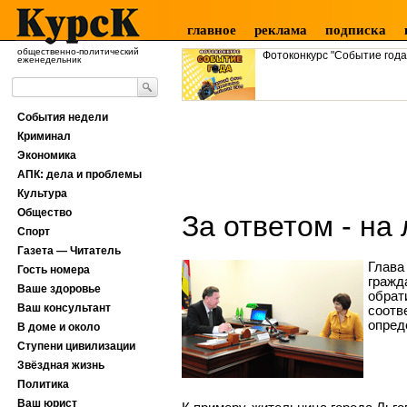
главное
реклама
подписка
общественно-политический
Фотоконкурс "Событие года
еженедельник
События недели
Криминал
Экономика
АПК: дела и проблемы
Культура
Общество
За ответом - на
Спорт
Газета — Читатель
Глава
Гость номера
гражд
Ваше здоровье
обрат
Ваш консультант
соотв
опред
В доме и около
Ступени цивилизации
Звёздная жизнь
Политика
Ваш юрист