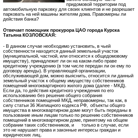
придомовой территории под
автомобильную парковку для своих клиентов и не разрешает
парковать на ней машины жителям дома. Правомерны ли
действия банка?
Отвечает помощник прокурора ЦАО города Курска
Татьяна КОЗЛОВСКАЯ:
- В данном случае необходимо установить, в чьей
собственности находится данный земельный участок
(муниципальной, частной, или относится к общедомовому
имуществу), принадлежит ли он на каком-либо праве
кредитному учреждению (в том числе передан ли он ему по
договору аренды). В управляющей организации,
обслуживающей дом, можно выяснить, относится ли данный
земельный участок к общему имуществу собственников
помещений многоквартирного жилого дома (далее - МКД).
Если да, то действия кредитного учреждения по его
использованию без решения общего собрания
собственников помещений МКД, неправомерны, так как, в
силу статьи 36 Жилищного кодекса РФ,
объекты общего
имущества в многоквартирном доме могут быть переданы в
пользование иным лицам только по решению собственников
помещений в многоквартирном доме, принятому на общем
собрании таких собственников, и
только в случае, если
это не нарушает права и законные интересы граждан и
юридических лиц.