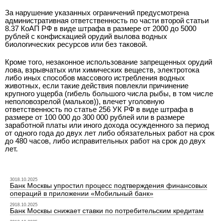
За нарушение указанных ограничений предусмотрена
административная ответственность по части второй статьи
8.37 КоАП РФ в виде штрафа в размере от 2000 до 5000
рублей с конфискацией орудий вылова водных
биологических ресурсов или без таковой.
Кроме того, незаконное использование запрещенных орудий
лова, взрывчатых или химических веществ, электротока
либо иных способов массового истребления водных
животных, если такие действия повлекли причинение
крупного ущерба (гибель большого числа рыбы, в том числе
неполовозрелой (мальков)), влечет уголовную
ответственность по статье 256 УК РФ в виде штрафа в
размере от 100 000 до 300 000 рублей или в размере
заработной платы или иного дохода осужденного за период
от одного года до двух лет либо обязательных работ на срок
до 480 часов, либо исправительных работ на срок до двух
лет.
3018.10.2025
Банк Москвы упростил процесс подтверждения финансовых
операций в приложении «Мобильный банк»
2918.10.2025
Банк Москвы снижает ставки по потребительским кредитам