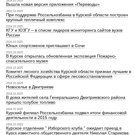
2818.10.2025
Вышла новая версия приложения «Переводы»
2818.10.2025
При поддержке Россельхозбанка в Курской области построен
крупный тепличный комплекс
2518.10.2025
КГУ и ЮЗГУ – в списке лидеров мониторинга сайтов вузов
России
2518.10.2025
Юных спортсменов приглашают в Сочи
2518.10.2025
В Курске открылась обновленная экспозиция Пожарно-
спасательного музея
2518.10.2025
Комитет лесного хозяйства Курской области признан лучшим в
Российской Федерации в сфере лесовосстановления
2518.10.2025
Новоселье в Дмитриеве
2518.10.2025
В дома жителей села Генеральшино Дмитриевского района
пришло голубое топливо
2418.10.2025
Курский филиал Россельхозбанка подвел итоги финансовой
деятельности в 2015 году
2418.10.2025
Курское отделение " Изборского клуба " ожидает приезд в
Курск известного общественного деятеля Николая Старикова