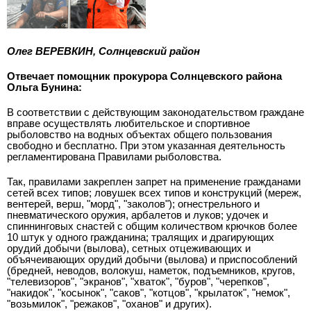
Олег ВЕРЕВКИН, Солнцевский район
Отвечает помощник прокурора Солнцевского района
Ольга Бунина:
В соответствии с действующим законодательством граждане
вправе осуществлять любительское и спортивное
рыболовство на водных объектах общего пользования
свободно и бесплатно. При этом указанная деятельность
регламентирована Правилами рыболовства.
Так, правилами закреплен запрет на применение гражданами
сетей всех типов; ловушек всех типов и конструкций (мереж,
вентерей, верш, "морд", "заколов"); огнестрельного и
пневматического оружия, арбалетов и луков; удочек и
спиннинговых снастей с общим количеством крючков более
10 штук у одного гражданина; тралящих и драгирующих
орудий добычи (вылова), сетных отцеживающих и
объячеивающих орудий добычи (вылова) и приспособлений
(бредней, неводов, волокуш, наметок, подъемников, кругов,
"телевизоров", "экранов", "хваток", "буров", "черепков",
"накидок", "косынок", "саков", "котцов", "крылаток", "немок",
"возьмилок", "режаков", "оханов" и других).