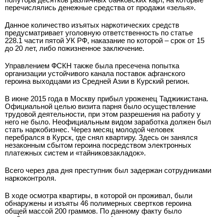
перечислялись денежные средства от продажи «зелья».
Данное количество изъятых наркотических средств
предусматривает уголовную ответственность по статье
228.1 части пятой УК РФ, наказание по которой – срок от 15
до 20 лет, либо пожизненное заключение.
Управлением ФСКН также была пресечена попытка
организации устойчивого канала поставок афганского
героина выходцами из Средней Азии в Курский регион.
В июне 2015 года в Москву прибыл уроженец Таджикистана.
Официальной целью визита парня было осуществление
трудовой деятельности, при этом разрешения на работу у
него не было. Неофициальным видом заработка должен был
стать наркобизнес. Через месяц молодой человек
перебрался в Курск, где снял квартиру. Здесь он занялся
незаконным сбытом героина посредством электронных
платежных систем и «тайников­закладок».
Всего через два дня преступник был задержан сотрудниками
наркоконтроля.
В ходе осмотра квартиры, в которой он проживал, были
обнаружены и изъяты 46 полимерных свертков героина
общей массой 200 граммов. По данному факту было