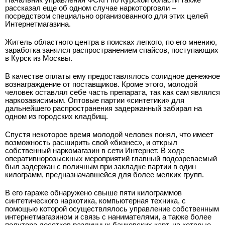
рассказал еще об одном случае наркоторговли –
посредством специально организованного для этих целей
Интернет­магазина.
Житель областного центра в поисках легкого, по его мнению,
заработка занялся распространением спайсов, поступающих
в Курск из Москвы.
В качестве оплаты ему предоставлялось солидное денежное
вознаграждение от поставщиков. Кроме этого, молодой
человек оставлял себе часть препарата, так как сам являлся
наркозависимым. Оптовые партии «синтетики» для
дальнейшего распространения задержанный забирал на
одном из городских кладбищ.
Спустя некоторое время молодой человек понял, что имеет
возможность расширить свой «бизнес», и открыл
собственный наркомагазин в сети Интернет. В ходе
оперативно­розыскных мероприятий главный подозреваемый
был задержан с поличным при закладке партии в один
килограмм, предназначавшейся для более мелких групп.
В его гараже обнаружено свыше пяти килограммов
синтетического наркотика, компьютерная техника, с
помощью которой осуществлялось управление собственным
интернет­магазином и связь с нанимателями, а также более
полутора десятков различных банковских карт, на которые