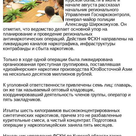
начале августа рассказал
начальник регионального
Управления Госнаркоконтроля,
генерал-майор полиции
Александр Широкожухов. Он
отметил, что ведомство делает основной упор на
планирование и проведение региональных
антинаркотических операций. Действия ФСКН направлены на
ликвидацию каналов наркотрафика, инфраструктуры
контрабанды и сбыта наркотиков.
Только в ходе одной операции была ликвидирована
организованная преступная группировка, поставлявшая
«дизайнерские» наркотики производства Юго­Восточной Азии
на несколько десятков миллионов рублей.
К уголовной ответственности привлечены семь лиц: главарь,
он же так называемый оптовый кладовщик,
координировавший деятельность членов группы, оператор и
пять закладчиков.
Изъяты шесть килограммов высококонцентрированных
синтетических наркотиков, причем это не разбавленные
курительные смеси, а чистый концентрат. Подготовка
операции у наркополицейских заняла пять месяцев.
Начальник управления ФСКН по Курской области также