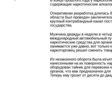
В конце прошлого года у наркополи
содержащие наркотические алкалои
Оперативная разработка длилась б
области был проведен заключитель
крупный контрабандный канал пост
государства.
Мужчина дважды в неделю в четыре
международный автомобильный пун
наркотические средства для орган
занимается уже давно, вот только 
наркоторговец решил сменить това
Из незаконного оборота была изъят
нанесенными на их поверхность на
оборудован тайник для перевозки 
органов, что мак предназначен для
Теперь ему грозит от десяти до дв