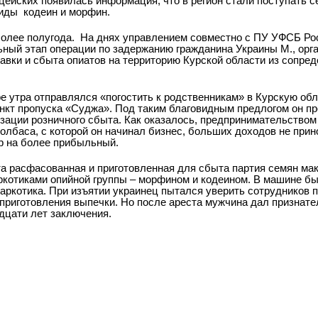
цейских появилась информация, что в регион стали поступать с
ды ­ кодеин и морфин.
олее полугода.
На днях управлением совместно с ПУ УФСБ Рос
ный этап операции по задержанию гражданина Украины М., орг
авки и сбыта опиатов на территорию Курской области из сопред
 утра отправлялся «погостить к родственникам» в Курскую обл
кт пропуска «Суджа». Под таким благовидным предлогом он п
изации розничного сбыта. Как оказалось, предпринимательство
колбаса, с которой он начинал бизнес, больших доходов не при
р на более прибыльный.
а расфасованная и приготовленная для сбыта партия семян мака 
ркотиками опийной группы – морфином и кодеином. В машине б
наркотика. При изъятии украинец пытался уверить сотрудников
 приготовления выпечки. Но после ареста мужчина дал признате
адцати лет заключения.