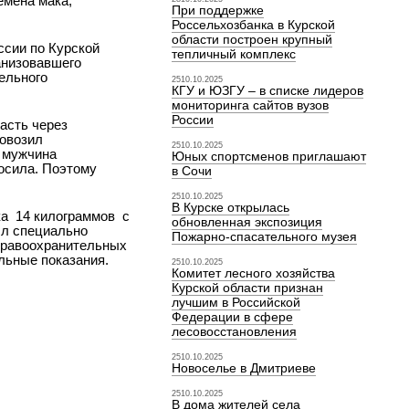
емена мака,
При поддержке
Россельхозбанка в Курской
области построен крупный
сии по Курской
тепличный комплекс
анизовавшего
ельного
2510.10.2025
КГУ и ЮЗГУ – в списке лидеров
мониторинга сайтов вузов
России
асть через
ровозил
2510.10.2025
м мужчина
Юных спортсменов приглашают
носила. Поэтому
в Сочи
2510.10.2025
В Курске открылась
­ 14 килограммов ­ с
обновленная экспозиция
ыл специально
Пожарно-спасательного музея
 правоохранительных
льные показания.
2510.10.2025
Комитет лесного хозяйства
Курской области признан
лучшим в Российской
Федерации в сфере
лесовосстановления
2510.10.2025
Новоселье в Дмитриеве
2510.10.2025
В дома жителей села