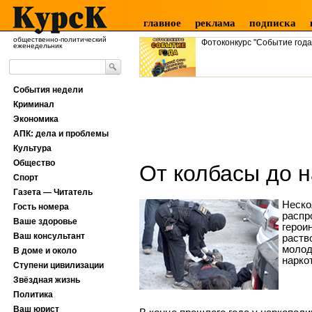
главное
реклама
подписка
общественно-политический
Фотоконкурс "Событие года
еженедельник
События недели
Криминал
Экономика
АПК: дела и проблемы
Культура
Общество
От колбасы до н
Спорт
Газета — Читатель
Неско
Гость номера
распр
Ваше здоровье
герои
Ваш консультант
раств
молод
В доме и около
наркот
Ступени цивилизации
Звёздная жизнь
Политика
Ваш юрист