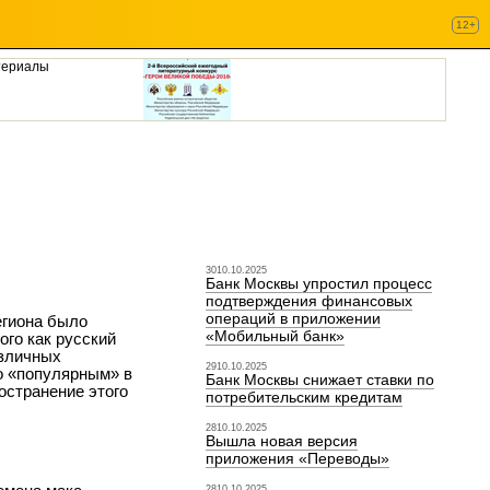
12+
териалы
3010.10.2025
Банк Москвы упростил процесс
подтверждения финансовых
операций в приложении
егиона было
«Мобильный банк»
ого как русский
азличных
2910.10.2025
го «популярным» в
Банк Москвы снижает ставки по
остранение этого
потребительским кредитам
2810.10.2025
Вышла новая версия
приложения «Переводы»
2810.10.2025