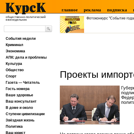
главное
реклама
подписка
общественно-политический
Фотоконкурс "Событие года
еженедельник
События недели
Криминал
Экономика
АПК: дела и проблемы
Культура
Общество
Проекты импорт
Спорт
Газета — Читатель
Губер
Гость номера
подпи
Ваше здоровье
Федер
Ваш консультант
полит
В доме и около
Ступени цивилизации
Звёздная жизнь
Политика
Ваш юрист