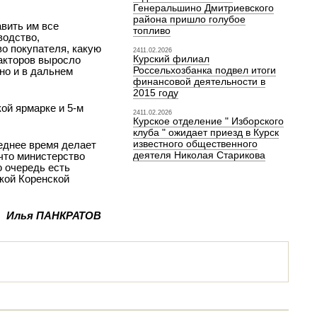
Генеральшино Дмитриевского
района пришло голубое
вить им все
топливо
водство,
во покупателя, какую
2411.02.2026
Курский филиал
ракторов выросло
Россельхозбанка подвел итоги
но и в дальнем
финансовой деятельности в
2015 году
ой ярмарке и 5-м
2411.02.2026
Курское отделение " Изборского
клуба " ожидает приезд в Курск
известного общественного
леднее время делает
деятеля Николая Старикова
 что министерство
ю очередь есть
ской Коренской
Илья ПАНКРАТОВ