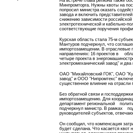
На встрече глава региона также об
Минпромторга. Нужны квоты на пос
попросил министра оказать содейс
завода и включить представителей
снижению зависимости российской 
электротехнической и кабельно-п
соответствующие поручения проф
Курская область стала 75-м субъе
Мантуров подчеркнул, что соглаше
импортозамещении. В отраслевые п
направлениях: 16 проектов в
обла
четыре проекта в энергомашиностр
электромеханический завод" и два
ОАО "Михайловский ГОК", ОАО "Ку
завод" и ООО "Нипромтекс" включ
существенное влияние на отрасли 
Без обратной связи и господдержки
импортозамещению. Для координаци
департамент региональной
полити
подчеркнул министр. В рамках
по
руководителей субъектов, отвеча
Он сообщил, что компенсация затр
будет сделана. Что касается квот н