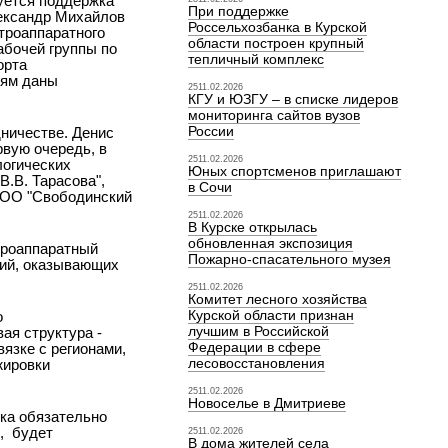
буется поддержка
При поддержке
лександр Михайлов
Россельхозбанка в Курской
троаппаратного
области построен крупный
абочей группы по
тепличный комплекс
орта
иям даны
2511.02.2026
КГУ и ЮЗГУ – в списке лидеров
мониторинга сайтов вузов
России
ничестве. Денис
рвую очередь, в
2511.02.2026
логических
Юных спортсменов приглашают
.В. Тарасова",
в Сочи
 ООО "Свободинский
2511.02.2026
В Курске открылась
обновленная экспозиция
троаппаратный
Пожарно-спасательного музея
тий, оказывающих
2511.02.2026
Комитет лесного хозяйства
Курской области признан
о
лучшим в Российской
ая структура -
Федерации в сфере
язке с регионами,
лесовосстановления
жировки
2511.02.2026
Новоселье в Дмитриеве
ка обязательно
,
будет
2511.02.2026
В дома жителей села