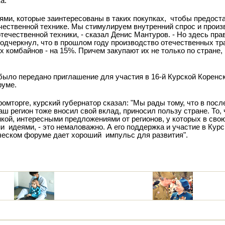
а.
ями, которые заинтересованы в таких покупках,
чтобы предоста
ечественной технике. Мы стимулируем внутренний спрос и произ
течественной техники, - сказал Денис Мантуров. - Но здесь пра
подчеркнул, что в прошлом году производство отечественных т
 комбайнов - на 15%. Причем закупают их не только по стране, 
было передано приглашение для участия в 16-й Курской Коренск
руме.
омторге, курский губернатор сказал: "Мы рады тому, что в пос
аш регион тоже вносил свой вклад, приносил пользу стране. То,
кой, интересными предложениями от регионов, у которых в сво
ми
идеями, - это немаловажно. А его поддержка и участие в Кур
ческом форуме дает хороший
импульс для развития".