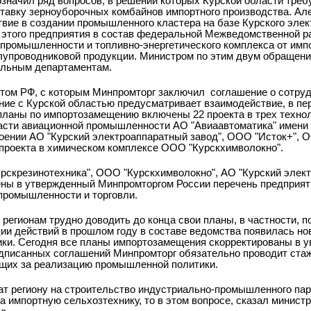
означил ряд вопросов, в решении которых Курской области тре
тавку зерноуборочных комбайнов импортного производства. А
твие в создании промышленного кластера на базе Курского элек
 этого предприятия в состав федеральной Межведомственной р
промышленности и топливно-энергетического комплекса от имп
олупроводниковой продукции. Министром по этим двум обращен
ильным департаментам.
ктом РФ, с которым Минпромторг заключил
соглашение о сотруд
ние с Курской областью предусматривает взаимодействие, в пе
ланы по импортозамещению включены 22 проекта в трех техно
сти авиационной промышленности АО "Авиаавтоматика" имени В
оении АО "Курский электроаппаратный завод", ООО "Исток+",
 проекта в химическом комплексе ООО "Курскхимволокно".
рскрезинотехника", ООО "Курскхимволокно", АО "Курский элек
ены в утвержденный Минпромторгом России перечень предприя
промышленности и торговли.
 регионам трудно доводить до конца свои планы, в частности, п
и действий в прошлом году в составе ведомства появилась нов
ки. Сегодня все планы импортозамещения скорректированы в ув
дписанных соглашений Минпромторг обязательно проводит ста
ющих за реализацию промышленной политики.
ат региону на строительство индустриально-промышленного пар
а импортную сельхозтехнику, то в этом вопросе, сказал министр