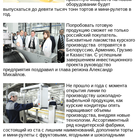
оборудовании будет
выпускаться до девяти тысяч тонн тортов и мини-рулетов в
год.
Попробовать готовую
продукцию сможет не только
российский покупатель.
Бисквитные лакомства курского
производства
отправятся в
Белоруссию, Армению, Грузию
и Казахстан. С успешным
завершением инвестиционного
проекта руководство
предприятия поздравил и глава региона Александр
Михайлов.
Не прошло и года с момента
открытия линии по
производству шоколадно-
вафельной продукции, как
курские кондитеры опять
наращивают объемы
производства, внедряя новые
технологии. Ассортиментный
ряд кондитерской фабрики,
состоящий из ста с лишним наименований, дополнили торты
и мини-рулеты с фруктовыми, ягодными и шоколадными