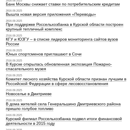
2916.09.2025
Банк Москвы снижает ставки по потребительским кредитам
2816.09.2025
Вышла новая версия приложения «Переводы»
2816.09.2025
При поддержке Россельхозбанка в Курской области построен
крупный тепличный комплекс
2516.09.2025
КГУ и ЮЗГУ – в списке лидеров мониторинга сайтов вузов
России
2516.09.2025
Юных спортсменов приглашают в Сочи
2516.09.2025
В Курске открылась обновленная экспозиция Пожарно-
спасательного музея
2516.09.2025
Комитет лесного хозяйства Курской области признан лучшим в
Российской Федерации в сфере лесовосстановления
2516.09.2025
Новоселье в Дмитриеве
2516.09.2025
В дома жителей села Генеральшино Дмитриевского района
пришло голубое топливо
2416.09.2025
Курский филиал Россельхозбанка подвел итоги финансовой
деятельности в 2015 году