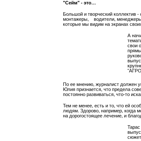
"Сейм" - это…
Большой и творческий коллектив -
монтажеры,
водители, менеджеры,
которые мы видим на экранах свои
А нач
темат
свои 
прямы
руков
выпус
крупн
"АГРО
По ее мнению, журналист должен у
Юлия признается, что предела сове
постоянно развиваться, что-то искат
Тем не менее, есть и то, что ей ос
людям. Здорово, например, когда 
на дорогостоящее лечение, и благо
Тарас
выпус
сюжет