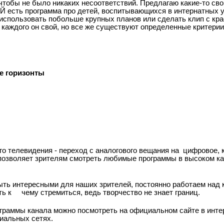
чтобы не было никаких несоответствий. Предлагаю какие-то свои
 есть программа про детей, воспитывающихся в интернатных 
 использовать побольше крупных планов или сделать клип с кра
у каждого он свой, но все же существуют определенные критерии
е горизонты
о телевидения - переход с аналогового вещания на
цифровое, к
позволяет зрителям смотреть любимые программы в высоком к
быть интересными для наших зрителей, постоянно работаем над 
ть к
чему стремиться, ведь творчество не знает границ.
граммы канала можно посмотреть на официальном сайте в интер
циальных сетях.