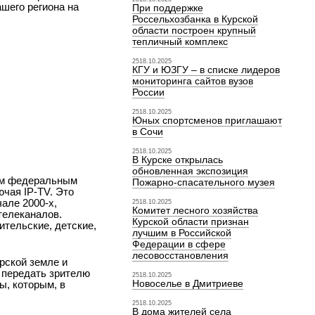
шего региона на
При поддержке
Россельхозбанка в Курской
области построен крупный
тепличный комплекс
2518.10.2025
КГУ и ЮЗГУ – в списке лидеров
мониторинга сайтов вузов
России
2518.10.2025
Юных спортсменов приглашают
в Сочи
2518.10.2025
В Курске открылась
обновленная экспозиция
вым федеральным
Пожарно-спасательного музея
ючая IP-TV. Это
але 2000-х,
2518.10.2025
Комитет лесного хозяйства
телеканалов.
Курской области признан
ительские, детские,
лучшим в Российской
Федерации в сфере
лесовосстановления
рской земле и
 передать зрителю
2518.10.2025
Новоселье в Дмитриеве
ы, которым, в
2518.10.2025
В дома жителей села