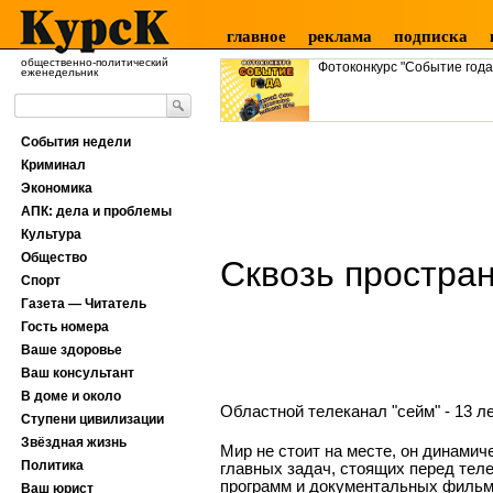
главное
реклама
подписка
общественно-политический
Фотоконкурс "Событие года
еженедельник
События недели
Криминал
Экономика
АПК: дела и проблемы
Культура
Общество
Сквозь простран
Спорт
Газета — Читатель
Гость номера
Ваше здоровье
Ваш консультант
В доме и около
Областной телеканал "сейм" - 13 л
Ступени цивилизации
Звёздная жизнь
Мир не стоит на месте, он динамич
Политика
главных задач, стоящих перед теле
программ и документальных фильмо
Ваш юрист