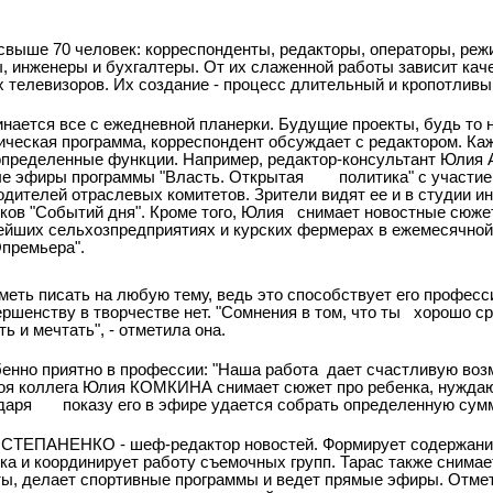
 свыше 70 человек: корреспонденты, редакторы, операторы, реж
 инженеры и бухгалтеры. От их слаженной работы зависит кач
х телевизоров. Их создание - процесс длительный и кропотливы
инается все с ежедневной планерки. Будущие проекты, будь то 
ическая программа, корреспондент обсуждает с редактором. К
определенные функции. Например, редактор-консультант Юли
е эфиры программы "Власть. Открытая
политика" с участие
одителей отраслевых комитетов. Зрители видят ее и в студии 
ков "Событий дня". Кроме того, Юлия
снимает новостные сюжет
ейших сельхозпредприятиях и курских фермерах в ежемесячной
премьера".
меть писать на любую тему, ведь это способствует его професс
ршенству в творчестве нет. "Сомнения в том, что ты
хорошо ср
ь и мечтать", - отметила она.
обенно приятно в профессии: "Наша работа
дает счастливую воз
моя коллега Юлия КОМКИНА снимает сюжет про ребенка, нужда
даря
показу его в эфире удается собрать определенную сумм
 СТЕПАНЕНКО - шеф-редактор новостей. Формирует содержани
ка и координирует работу съемочных групп. Тарас также снима
ы, делает спортивные программы и ведет прямые эфиры. Отмет