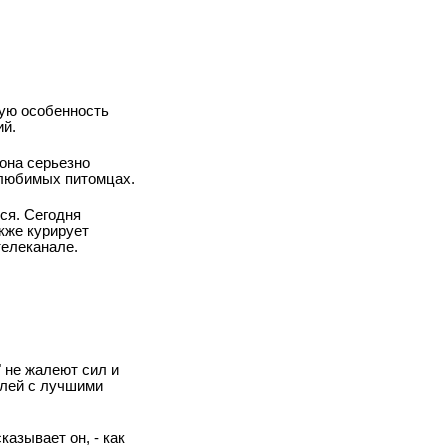
жную особенность
ий.
она серьезно
 любимых питомцах.
ся. Сегодня
кже курирует
телеканале.
 не жалеют сил и
лей с лучшими
казывает он, - как