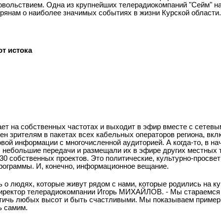
довольствием. Одна из крупнейших телерадиокомпаний "Сейм" на
урянам о наиболее значимых событиях в жизни Курской области.
от истока
ет на собственных частотах и выходит в эфир вместе с сете
ен зрителям в пакетах всех кабельных операторов региона, вкл
вой информации с многочисленной аудиторией. А когда-то, в нач
 небольшие передачи и размещали их в эфире других местных 
30 собственных проектов. Это политические, культурно-просвет
рограммы. И, конечно, информационное вещание.
ь о людях, которые живут рядом с нами, которые родились на ку
 директор телерадиокомпании Игорь МИХАЙЛОВ. - Мы стараемся
тичь любых высот и быть счастливыми. Мы показываем пример
ь самим.