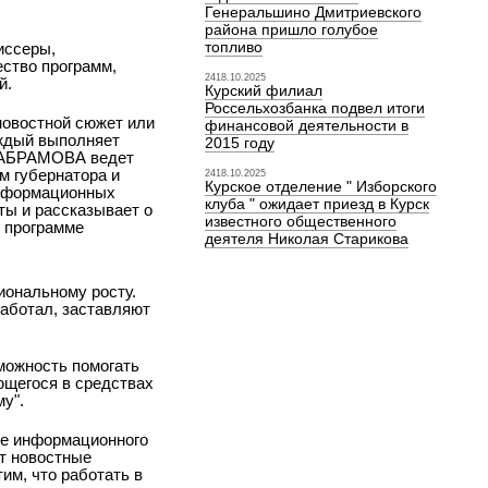
Генеральшино Дмитриевского
района пришло голубое
топливо
иссеры,
ество программ,
2418.10.2025
й.
Курский филиал
Россельхозбанка подвел итоги
новостной сюжет или
финансовой деятельности в
аждый выполняет
2015 году
я АБРАМОВА ведет
м губернатора и
2418.10.2025
Курское отделение " Изборского
информационных
клуба " ожидает приезд в Курск
ы и рассказывает о
известного общественного
 программе
деятеля Николая Старикова
иональному росту.
аботал, заставляют
можность помогать
ющегося в средствах
у".
е информационного
ет новостные
им, что работать в