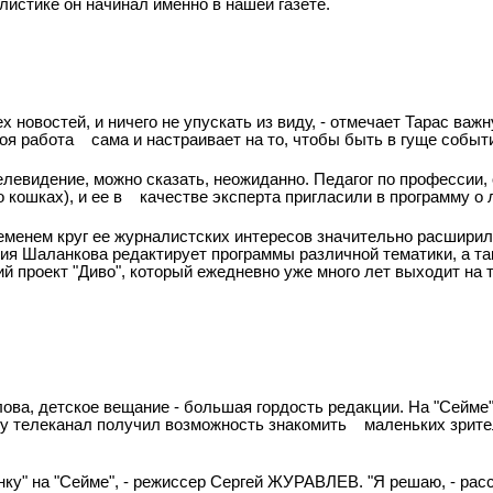
листике он начинал именно в нашей газете.
х новостей, и ничего не упускать из виду, - отмечает Тарас ва
моя работа
сама и настраивает на то, чтобы быть в гуще событ
видение, можно сказать, неожиданно. Педагог по профессии, 
 кошках), и ее в
качестве эксперта пригласили в программу о
еменем круг ее журналистских интересов значительно расширил
ия Шаланкова редактирует программы различной тематики, а та
ий проект "Диво", который ежедневно уже много лет выходит на 
ова, детское вещание - большая гордость редакции. На "Сейме"
оду телеканал получил возможность знакомить
маленьких зрите
инку" на "Сейме", - режиссер Сергей ЖУРАВЛЕВ. "Я решаю, - расс