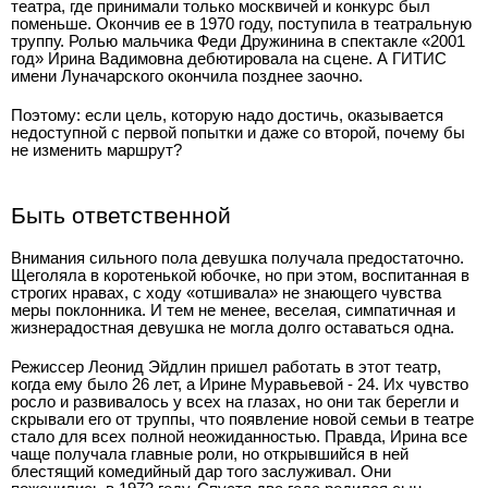
театра, где принимали только москвичей и конкурс был
поменьше. Окончив ее в 1970 году, поступила в театральную
труппу. Ролью мальчика Феди Дружинина в спектакле «2001
год» Ирина Вадимовна дебютировала на сцене. А ГИТИС
имени Луначарского окончила позднее заочно.
Поэтому: если цель, которую надо достичь, оказывается
недоступной с первой попытки и даже со второй, почему бы
не изменить маршрут?
Быть ответственной
Внимания сильного пола девушка получала предостаточно.
Щеголяла в коротенькой юбочке, но при этом, воспитанная в
строгих нравах, с ходу «отшивала» не знающего чувства
меры поклонника. И тем не менее, веселая, симпатичная и
жизнерадостная девушка не могла долго оставаться одна.
Режиссер Леонид Эйдлин пришел работать в этот театр,
когда ему было 26 лет, а Ирине Муравьевой - 24. Их чувство
росло и развивалось у всех на глазах, но они так берегли и
скрывали его от труппы, что появление новой семьи в театре
стало для всех полной неожиданностью. Правда, Ирина все
чаще получала главные роли, но открывшийся в ней
блестящий комедийный дар того заслуживал. Они