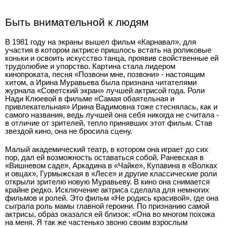
Быть внимательной к людям
В 1981 году на экраны вышел фильм «Карнавал», для
участия в котором актрисе пришлось встать на роликовые
коньки и освоить искусство танца, проявив свойственные ей
трудолюбие и упорство. Картина стала лидером
кинопроката, песня «Позвони мне, позвони» - настоящим
хитом, а Ирина Муравьева была признана читателями
журнала «Советский экран» лучшей актрисой года. Роли
Нади Клюевой в фильме «Самая обаятельная и
привлекательная» Ирина Вадимовна тоже стеснялась, как и
самого названия, ведь лучшей она себя никогда не считала -
в отличие от зрителей, тепло принявших этот фильм. Став
звездой кино, она не бросила сцену.
Малый академический театр, в котором она играет до сих
пор, дал ей возможность оставаться собой. Раневская в
«Вишневом саде», Аркадина в «Чайке», Купавина в «Волках
и овцах», Гурмыжская в «Лесе» и другие классические роли
открыли зрителю новую Муравьеву. В кино она снимается
крайне редко. Исключение актриса сделала для немногих
фильмов и ролей. Это фильм «Не родись красивой», где она
сыграла роль мамы главной героини. По признанию самой
актрисы, образ оказался ей близок: «Она во многом похожа
на меня. Я так же частенько звоню своим взрослым