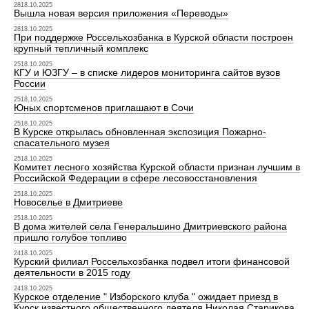
2818.10.2025
Вышла новая версия приложения «Переводы»
2818.10.2025
При поддержке Россельхозбанка в Курской области построен
крупный тепличный комплекс
2518.10.2025
КГУ и ЮЗГУ – в списке лидеров мониторинга сайтов вузов
России
2518.10.2025
Юных спортсменов приглашают в Сочи
2518.10.2025
В Курске открылась обновленная экспозиция Пожарно-
спасательного музея
2518.10.2025
Комитет лесного хозяйства Курской области признан лучшим в
Российской Федерации в сфере лесовосстановления
2518.10.2025
Новоселье в Дмитриеве
2518.10.2025
В дома жителей села Генеральшино Дмитриевского района
пришло голубое топливо
2418.10.2025
Курский филиал Россельхозбанка подвел итоги финансовой
деятельности в 2015 году
2418.10.2025
Курское отделение " Изборского клуба " ожидает приезд в
Курск известного общественного деятеля Николая Старикова