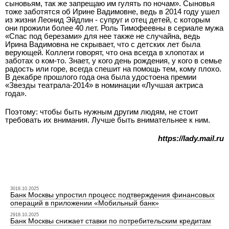
сыновьям, так же запрещаю им гулять по ночам». Сыновья
тоже заботятся об Ирине Вадимовне, ведь в 2014 году ушел
из жизни Леонид Эйдлин - супруг и отец детей, с которым
они прожили более 40 лет. Роль Тимофеевны в сериале мужа
«Спас под березами» для нее также не случайна, ведь
Ирина Вадимовна не скрывает, что с детских лет была
верующей. Коллеги говорят, что она всегда в хлопотах и
заботах о ком-то. Знает, у кого день рождения, у кого в семье
радость или горе, всегда спешит на помощь тем, кому плохо.
В декабре прошлого года она была удостоена премии
«Звезды театрала-2014» в номинации «Лучшая актриса
года».
Поэтому: чтобы быть нужным другим людям, не стоит
требовать их внимания. Лучше быть внимательнее к ним.
https://lady.mail.ru
3018.10.2025
Банк Москвы упростил процесс подтверждения финансовых
операций в приложении «Мобильный банк»
2918.10.2025
Банк Москвы снижает ставки по потребительским кредитам