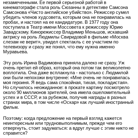
незамеченными. Ее первой серьезной работой в
кинематографе стала роль Сюзанны в детективе Самсона
Самсонова «Чисто английское убийство». Режиссер сумел
убедить членов худсовета, которым она не понравилась на
пробах, и настоял на ее кандидатуре. В 1977 году она
поступила в Театр имени Моссовета к режиссеру Юрию
Завадскому. Кинорежиссер Владимир Меньшов, искавший
актрису на роль Людмилы Свиридовой в фильме «Москва
слезам не верит», увидел спектакль с ее участием по
телевизору и сразу же понял, что ему нужна именно
Муравьева.
Эту роль Ирина Вадимовна приняла далеко не сразу. Уж
очень претил ей образ, который она потом так великолепно
воплотила. Она даже всплакнула - настолько с Людмилой
они были непохожи внутренне: «Мне очень не понравилась
моя героиня. Я ведь сама спокойная, тихая, покладистая».
Но случилось неожиданное: в прокате картину посмотрело
около 90 миллионов зрителей, она имела ошеломительный
успех и в СССР, и за рубежом, получив награды в разных
странах мира, в том числе «Оскар» как лучший иностранный
фильм.
Поэтому: когда предложение на первый взгляд кажется
неинтересным или трудновыполнимым, прежде чем его
отвергнуть, стоит задуматься: а вдруг лучше с этим никто не
справится?