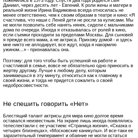
поженились в 1973 году. Спустя два года родился сын
Даниил, через десять лет - Евгений. К роли жены и матери в
реальной жизни Ирина Вадимовна всегда относилась не
менее ответственно, чем к своим образам в театре и кино: «Я
счастлива, что наши с Леней дети не росли за кулисами. Мы
не могли позволить себе нанять нянек, сидели с мальчиками
дома по очереди. Иногда я отказывалась от ролей в кино,
если съемки проходили за пределами Москвы. Для сыновей
я прежде всего мама, а не актриса. Прихожу домой - и здесь
мне никто не аплодирует, все ждут, когда я накормлю
ужином…» - признавалась она.
Поэтому: для того чтобы быть успешной на работе и
счастливой в семье, вовсе не обязательно одно приносить в
жертву другому. Лучше к любому делу, которым
занимаешься в эту минуту, относиться как к главному в
своей жизни, и тогда не придется сожалеть о своей
недобросовестности.
Не спешить говорить «Нет»
Блестящий талант актрисы для мира кино долгое время
оставался неизвестным. На экране лишь иногда появлялись
телеспектакли с ее участием: «Страница жизни», «Сказка о
четырех близнецах», «Московские каникулы». И все-таки ее
заразительный темперамент и обаяние не могли остаться